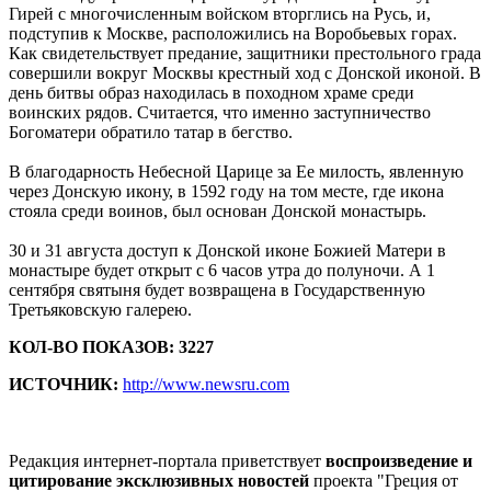
Гирей с многочисленным войском вторглись на Русь, и,
подступив к Москве, расположились на Воробьевых горах.
Как свидетельствует предание, защитники престольного града
совершили вокруг Москвы крестный ход с Донской иконой. В
день битвы образ находилась в походном храме среди
воинских рядов. Считается, что именно заступничество
Богоматери обратило татар в бегство.
В благодарность Небесной Царице за Ее милость, явленную
через Донскую икону, в 1592 году на том месте, где икона
стояла среди воинов, был основан Донской монастырь.
30 и 31 августа доступ к Донской иконе Божией Матери в
монастыре будет открыт с 6 часов утра до полуночи. А 1
сентября святыня будет возвращена в Государственную
Третьяковскую галерею.
КОЛ-ВО ПОКАЗОВ: 3227
ИСТОЧНИК:
http://www.newsru.com
Редакция интернет-портала приветствует
воспроизведение и
цитирование эксклюзивных новостей
проекта "Греция от