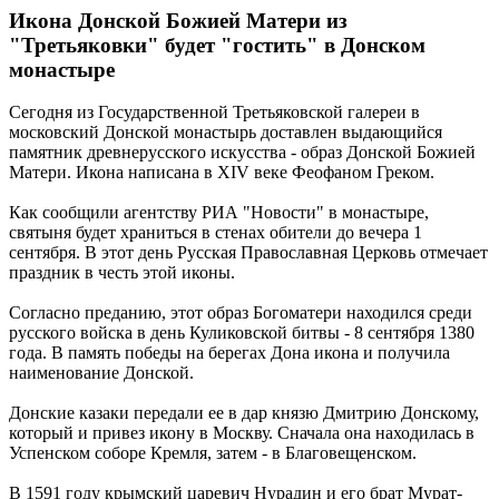
Икона Донской Божией Матери из
"Третьяковки" будет "гостить" в Донском
монастыре
Сегодня из Государственной Третьяковской галереи в
московский Донской монастырь доставлен выдающийся
памятник древнерусского искусства - образ Донской Божией
Матери. Икона написана в XIV веке Феофаном Греком.
Как сообщили агентству РИА "Новости" в монастыре,
святыня будет храниться в стенах обители до вечера 1
сентября. В этот день Русская Православная Церковь отмечает
праздник в честь этой иконы.
Согласно преданию, этот образ Богоматери находился среди
русского войска в день Куликовской битвы - 8 сентября 1380
года. В память победы на берегах Дона икона и получила
наименование Донской.
Донские казаки передали ее в дар князю Дмитрию Донскому,
который и привез икону в Москву. Сначала она находилась в
Успенском соборе Кремля, затем - в Благовещенском.
В 1591 году крымский царевич Нурадин и его брат Мурат-