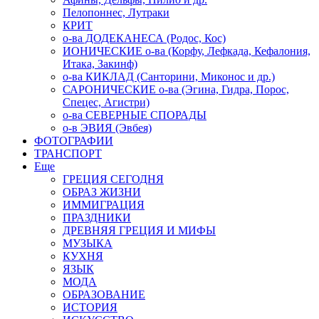
Пелопоннес, Лутраки
КРИТ
о-ва ДОДЕКАНЕСА (Родос, Кос)
ИОНИЧЕСКИЕ о-ва (Корфу, Лефкада, Кефалония,
Итака, Закинф)
о-ва КИКЛАД (Санторини, Миконос и др.)
САРОНИЧЕСКИЕ о-ва (Эгина, Гидра, Порос,
Спецес, Агистри)
о-ва СЕВЕРНЫЕ СПОРАДЫ
о-в ЭВИЯ (Эвбея)
ФОТОГРАФИИ
ТРАНСПОРТ
Еще
ГРЕЦИЯ СЕГОДНЯ
ОБРАЗ ЖИЗНИ
ИММИГРАЦИЯ
ПРАЗДНИКИ
ДРЕВНЯЯ ГРЕЦИЯ И МИФЫ
МУЗЫКА
КУХНЯ
ЯЗЫК
МОДА
ОБРАЗОВАНИЕ
ИСТОРИЯ