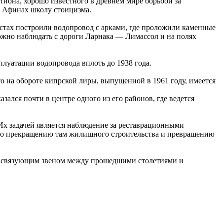
тиона, хорошо известного в древнем мире борьбой за
в Афинах школу стоицизма.
естах построили водопровод с арками, где проложили каменные
можно наблюдать с дороги Ларнака — Лимассол и на полях
плуатации водопровода вплоть до 1938 года.
то на обороте кипрской лиры, выпущенной в 1961 году, имеется
зался почти в центре одного из его районов, где ведется
Их задачей является наблюдение за реставрационными
ы по прекращению там жилищного строительства и превращению
ным связующим звеном между прошедшими столетиями и