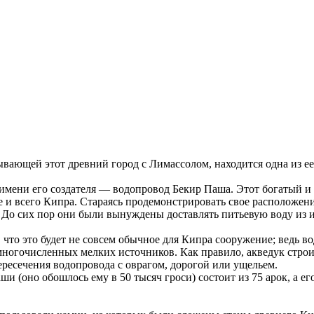
язывающей этот древний город с Лимассолом, находится одна из
 имени его создателя — водопровод Бекир Паша. Этот богатый и
е и всего Кипра. Стараясь продемонстрировать свое расположен
 До сих пор они были вынуждены доставлять питьевую воду из ис
то это будет не совсем обычное для Кипра сооружение; ведь вод
огочисленных мелких источников. Как правило, акведук строил
пересечения водопровода с оврагом, дорогой или ущельем.
и (оно обошлось ему в 50 тысяч гроси) состоит из 75 арок, а е