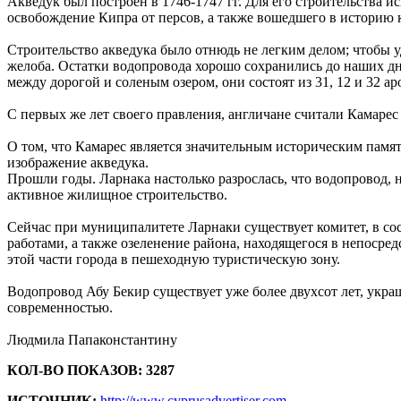
Акведук был построен в 1746-1747 гг. Для его строительства 
освобождение Кипра от персов, а также вошедшего в историю 
Строительство акведука было отнюдь не легким делом; чтобы 
желоба. Остатки водопровода хорошо сохранились до наших дн
между дорогой и соленым озером, они состоят из 31, 12 и 32 ар
С первых же лет своего правления, англичане считали Камарес
О том, что Камарес является значительным историческим памят
изображение акведука.
Прошли годы. Ларнака настолько разрослась, что водопровод, н
активное жилищное строительство.
Сейчас при муниципалитете Ларнаки существует комитет, в со
работами, а также озеленение района, находящегося в непоср
этой части города в пешеходную туристическую зону.
Водопровод Абу Бекир существует уже более двухсот лет, укр
современностью.
Людмила Папаконстантину
КОЛ-ВО ПОКАЗОВ: 3287
ИСТОЧНИК:
http://www.cyprusadvertiser.com