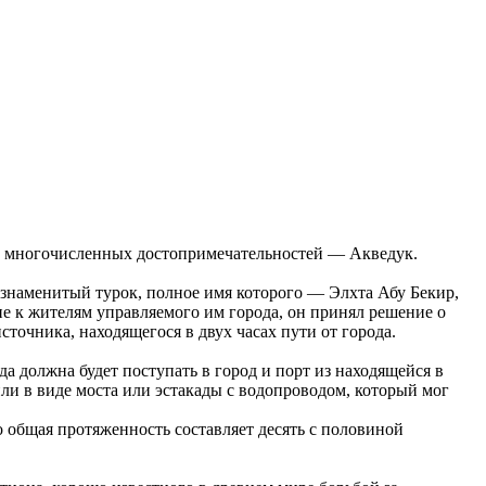
 ее многочисленных достопримечательностей — Акведук.
 знаменитый турок, полное имя которого — Элхта Абу Бекир,
ие к жителям управляемого им города, он принял решение о
точника, находящегося в двух часах пути от города.
а должна будет поступать в город и порт из находящейся в
и в виде моста или эстакады с водопроводом, который мог
го общая протяженность составляет десять с половиной