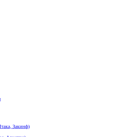
я
така, Закинф)