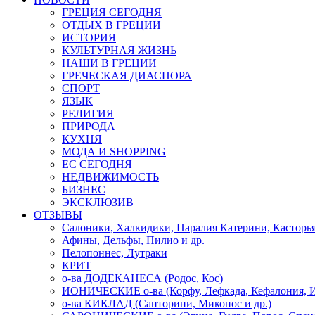
ГРЕЦИЯ СЕГОДНЯ
ОТДЫХ В ГРЕЦИИ
ИСТОРИЯ
КУЛЬТУРНАЯ ЖИЗНЬ
НАШИ В ГРЕЦИИ
ГРЕЧЕСКАЯ ДИАСПОРА
СПОРТ
ЯЗЫК
РЕЛИГИЯ
ПРИРОДА
КУХНЯ
МОДА И SHOPPING
ЕС СЕГОДНЯ
НЕДВИЖИМОСТЬ
БИЗНЕС
ЭКСКЛЮЗИВ
ОТЗЫВЫ
Салоники, Халкидики, Паралия Катерини, Касторь
Афины, Дельфы, Пилио и др.
Пелопоннес, Лутраки
КРИТ
о-ва ДОДЕКАНЕСА (Родос, Кос)
ИОНИЧЕСКИЕ о-ва (Корфу, Лефкада, Кефалония, И
о-ва КИКЛАД (Санторини, Миконос и др.)