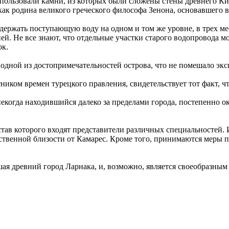
использовали камни, из которых были сложены стены древнего Ки
как родина великого греческого философа Зенона, основавшего 
удержать поступающую воду на одном и том же уровне, в трех м
ей. Не все знают, что отдельные участки старого водопровода 
ок.
 одной из достопримечательностей острова, что не помешало экс
ником времен турецкого правления, свидетельствует тот факт, ч
екогда находившийся далеко за пределами города, постепенно ока
став которого входят представители различных специальностей. 
едственной близости от Камарес. Кроме того, принимаются мер
ашая древний город Ларнака, и, возможно, является своеобраз