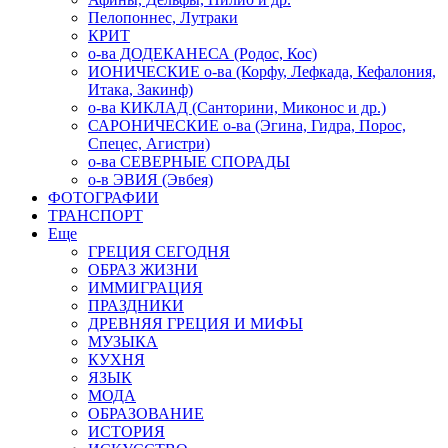
Пелопоннес, Лутраки
КРИТ
о-ва ДОДЕКАНЕСА (Родос, Кос)
ИОНИЧЕСКИЕ о-ва (Корфу, Лефкада, Кефалония,
Итака, Закинф)
о-ва КИКЛАД (Санторини, Миконос и др.)
САРОНИЧЕСКИЕ о-ва (Эгина, Гидра, Порос,
Спецес, Агистри)
о-ва СЕВЕРНЫЕ СПОРАДЫ
о-в ЭВИЯ (Эвбея)
ФОТОГРАФИИ
ТРАНСПОРТ
Еще
ГРЕЦИЯ СЕГОДНЯ
ОБРАЗ ЖИЗНИ
ИММИГРАЦИЯ
ПРАЗДНИКИ
ДРЕВНЯЯ ГРЕЦИЯ И МИФЫ
МУЗЫКА
КУХНЯ
ЯЗЫК
МОДА
ОБРАЗОВАНИЕ
ИСТОРИЯ