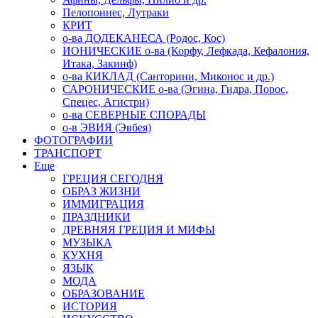
Пелопоннес, Лутраки
КРИТ
о-ва ДОДЕКАНЕСА (Родос, Кос)
ИОНИЧЕСКИЕ о-ва (Корфу, Лефкада, Кефалония,
Итака, Закинф)
о-ва КИКЛАД (Санторини, Миконос и др.)
САРОНИЧЕСКИЕ о-ва (Эгина, Гидра, Порос,
Спецес, Агистри)
о-ва СЕВЕРНЫЕ СПОРАДЫ
о-в ЭВИЯ (Эвбея)
ФОТОГРАФИИ
ТРАНСПОРТ
Еще
ГРЕЦИЯ СЕГОДНЯ
ОБРАЗ ЖИЗНИ
ИММИГРАЦИЯ
ПРАЗДНИКИ
ДРЕВНЯЯ ГРЕЦИЯ И МИФЫ
МУЗЫКА
КУХНЯ
ЯЗЫК
МОДА
ОБРАЗОВАНИЕ
ИСТОРИЯ