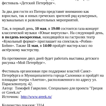
фестиваль «Детский Петербург».
За два дня гости из Питера представят вниманию как
взрослых, так и юных греческих зрителей ряд культурных,
музыкальных и развлекательных мероприятий.
Так, в первый день,
10 мая
, в
19:00
состоится гала-концерт
классической музыки «Юные виртуозы». На следующий день,
в полдень воскресенья
, находящийся на гастролях театр
«Кукольный формат» приглашает на спектакль «Робин-
Бобин». Также
11 мая
, в
14:00
пройдёт мастер-класс по
актёрскому мастерству.
На протяжение двух дней будет работать выставка детского
рисунка «Мой Петербург».
Фестиваль организован при поддержке властей Санкт-
Петербурга и Муниципалитета города Салоники и пройдёт на
площадке театра «Анетон», расположенного по адресу ул.
Параскевопулу, 42.
Автор: Тимофей Гаврилин. Специально для проекта "Греция
от Greek.ru"
Источник:
http://www.greek.ru/
Количество показов: 3314