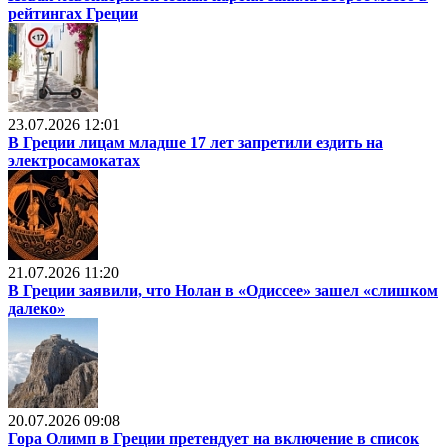
рейтингах Греции
23.07.2026 12:01
В Греции лицам младше 17 лет запретили ездить на
электросамокатах
21.07.2026 11:20
В Греции заявили, что Нолан в «Одиссее» зашел «слишком
далеко»
20.07.2026 09:08
Гора Олимп в Греции претендует на включение в список