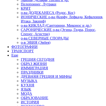
Пелопоннес, Лутраки
КРИТ
о-ва ДОДЕКАНЕСА (Родос, Кос)
ИОНИЧЕСКИЕ о-ва (Корфу, Лефкада, Кефалония,
Итака, Закинф)
о-ва КИКЛАД (Санторини, Миконос и др.)
САРОНИЧЕСКИЕ о-ва (Эгина, Гидра, Порос,
Спецес, Агистри)
о-ва СЕВЕРНЫЕ СПОРАДЫ
о-в ЭВИЯ (Эвбея)
ФОТОГРАФИИ
ТРАНСПОРТ
Еще
ГРЕЦИЯ СЕГОДНЯ
ОБРАЗ ЖИЗНИ
ИММИГРАЦИЯ
ПРАЗДНИКИ
ДРЕВНЯЯ ГРЕЦИЯ И МИФЫ
МУЗЫКА
КУХНЯ
ЯЗЫК
МОДА
ОБРАЗОВАНИЕ
ИСТОРИЯ