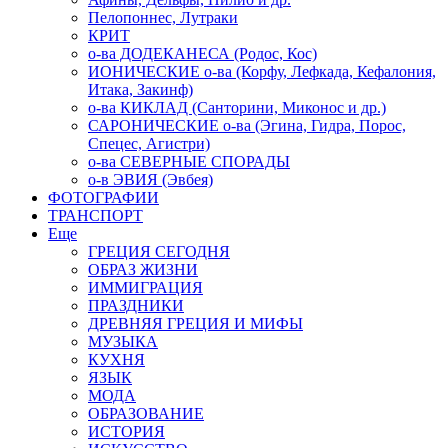
Пелопоннес, Лутраки
КРИТ
о-ва ДОДЕКАНЕСА (Родос, Кос)
ИОНИЧЕСКИЕ о-ва (Корфу, Лефкада, Кефалония,
Итака, Закинф)
о-ва КИКЛАД (Санторини, Миконос и др.)
САРОНИЧЕСКИЕ о-ва (Эгина, Гидра, Порос,
Спецес, Агистри)
о-ва СЕВЕРНЫЕ СПОРАДЫ
о-в ЭВИЯ (Эвбея)
ФОТОГРАФИИ
ТРАНСПОРТ
Еще
ГРЕЦИЯ СЕГОДНЯ
ОБРАЗ ЖИЗНИ
ИММИГРАЦИЯ
ПРАЗДНИКИ
ДРЕВНЯЯ ГРЕЦИЯ И МИФЫ
МУЗЫКА
КУХНЯ
ЯЗЫК
МОДА
ОБРАЗОВАНИЕ
ИСТОРИЯ