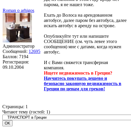
парома, я не нашел тоже.
Roman o arhigos
Ехать до Волоса на арендованном
автобусе, далее паром без автобуса, далее
искать автобус в аренду на острове.
Опубликуйте тут или напишите
СООБЩЕНИЕ (см. чуть левее этого
Администратор
сообщения) мне с датами, когда нужен
Сообщений:
12695
автобус.
Баллов:
7194
Регистрация:
И с Вами свяжется трансферная
09.10.2004
компания.
Ищете недвижимость в Греции?
Научитесь покупать дешево и
безопасно законную недвижимость в
Греции по ценам для греков!
Страницы:
1
Читают тему (гостей:
1
)