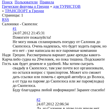
Поиск
Пользователи
Правила
Греческие форумы о Греции
»
для ТУРИСТОВ
»
ТРАНСПОРТ в Греции
Страницы:
1
RSS
Салоники - Скопелос
#1
24.07.2012 21:45:31
Помогите пожалуйста!
Не могу никак спланировать поездку от Салоник до
Скопелоса. Очень надеялась, что будет ходить паром, но
его нет - уже написала во все паромные компании
Надя
Греции. Рассматривала вариант даже аренды какого-
Карча
либо судна на 20человек, но пока тишина. Подскажите
Гость
как будет дешевле и удобней. Мы хотим сыграть
свадьбу в Скопелосе, там уже почти все организовали,
но остался вопрос с транспортом. Может кто сможет
дать ссылки или помочь с арендой автобуса до Волоса,
а от туда на пароме до Скопелоса или же паром(лодка)
до Скопелоса.
Буду благодарна любой информации! Заранее спасибо!
#2
24.07.2012 22:06:34
Да, из Салоник в этом году вроде нет