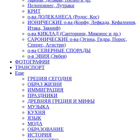
Пелопоннес, Лутраки
КРИТ
о-ва ДОДЕКАНЕСА (Родос, Кос)
ИОНИЧЕСКИЕ о-ва (Корфу, Лефкада, Кефалония,
Итака, Закинф)
о-ва КИКЛАД (Санторини, Миконос и др.)
САРОНИЧЕСКИЕ о-ва (Эгина, Гидра, Порос,
Спецес, Агистри)
о-ва СЕВЕРНЫЕ СПОРАДЫ
о-в ЭВИЯ (Эвбея)
ФОТОГРАФИИ
ТРАНСПОРТ
Еще
ГРЕЦИЯ СЕГОДНЯ
ОБРАЗ ЖИЗНИ
ИММИГРАЦИЯ
ПРАЗДНИКИ
ДРЕВНЯЯ ГРЕЦИЯ И МИФЫ
МУЗЫКА
КУХНЯ
ЯЗЫК
МОДА
ОБРАЗОВАНИЕ
ИСТОРИЯ