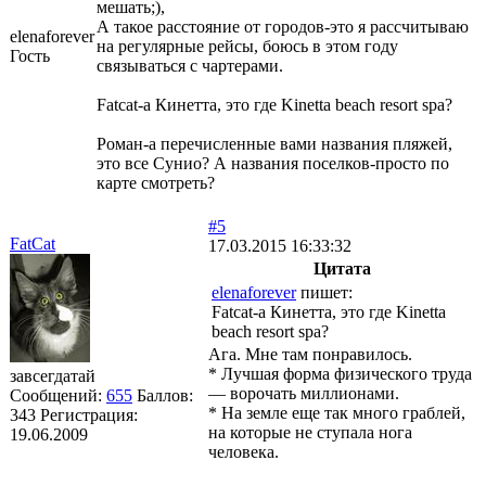
мешать;),
А такое расстояние от городов-это я рассчитываю
elenaforever
на регулярные рейсы, боюсь в этом году
Гость
связываться с чартерами.
Fatcat-а Кинетта, это где Kinetta beach resort spa?
Роман-а перечисленные вами названия пляжей,
это все Сунио? А названия поселков-просто по
карте смотреть?
#5
FatCat
17.03.2015 16:33:32
Цитата
elenaforever
пишет:
Fatcat-а Кинетта, это где Kinetta
beach resort spa?
Ага. Мне там понравилось.
* Лучшая форма физического труда
завсегдатай
— ворочать миллионами.
Сообщений:
655
Баллов:
* На земле еще так много граблей,
343
Регистрация:
на которые не ступала нога
19.06.2009
человека.