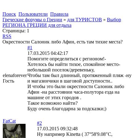
Поиск
Пользователи
Правила
Греческие форумы о Греции
»
для ТУРИСТОВ
»
Выбор
РЕГИОНА ГРЕЦИИ для отдыха
Страницы:
1
RSS
Окрестности Салоник либо Афин, есть там тихие места?
#1
17.03.2015 04:42:17
Помогите определиться с регионом!-
Хотелось бы найти тихое, спокойное место-
небольшой поселок/деревеньку,
elenaforever
Чтобы там был длинный, протяженный пляж -ну
Гость
и магазинчики в шаговой доступности..
И чтобы это были окрестности Салоник либо
Афин -на расстоянии часа-полутора езда на
машине от этих городов .
Такое возможно найти?
Буду очень благодарна за подсказки;)
FatCat
#2
17.03.2015 09:32:48
Ну например Kinetta ( 37°58'9.08"С,