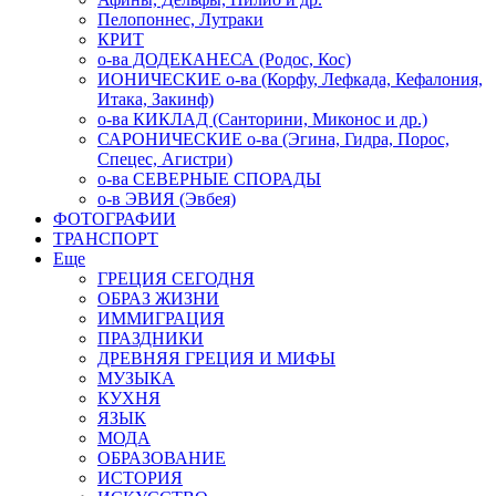
Пелопоннес, Лутраки
КРИТ
о-ва ДОДЕКАНЕСА (Родос, Кос)
ИОНИЧЕСКИЕ о-ва (Корфу, Лефкада, Кефалония,
Итака, Закинф)
о-ва КИКЛАД (Санторини, Миконос и др.)
САРОНИЧЕСКИЕ о-ва (Эгина, Гидра, Порос,
Спецес, Агистри)
о-ва СЕВЕРНЫЕ СПОРАДЫ
о-в ЭВИЯ (Эвбея)
ФОТОГРАФИИ
ТРАНСПОРТ
Еще
ГРЕЦИЯ СЕГОДНЯ
ОБРАЗ ЖИЗНИ
ИММИГРАЦИЯ
ПРАЗДНИКИ
ДРЕВНЯЯ ГРЕЦИЯ И МИФЫ
МУЗЫКА
КУХНЯ
ЯЗЫК
МОДА
ОБРАЗОВАНИЕ
ИСТОРИЯ