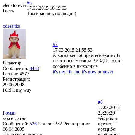
#6
elenaforever
17.03.2015 18:19:03
Гость
Там красиво, но людно(
odessitka
#7
17.03.2015 21:55:53
А когда вы собираетесь ехать? В
некоторые месяцы ВЕЗДЕ людно,
Редактор
особенно в выходные
Сообщений:
8483
it's my life and it's now or never
Баллов:
4577
Регистрация:
29.06.2008
i did it my way
#8
17.03.2015
Роман
23:29:29
завсегдатай
νέα μάκρη
Сообщений:
526
Баллов:
362
Регистрация:
σχινιας
06.04.2005
αρτεμιδα
skype svergunroman
αναβυσσος