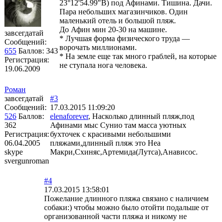
23°12'54.99"В) под Афинами. Тишина. Дачи.
Пара небольших магазинчиков. Один
маленький отель и большой пляж.
До Афин мин 20-30 на машине.
завсегдатай
* Лучшая форма физического труда —
Сообщений:
ворочать миллионами.
655
Баллов:
343
* На земле еще так много граблей, на которые
Регистрация:
не ступала нога человека.
19.06.2009
Роман
завсегдатай
#3
Сообщений:
17.03.2015 11:09:20
526
Баллов:
elenaforever
, Насколько длинный пляж,под
362
Афинами мыс Сунио там масса уютных
Регистрация:
бухточек с красивыми небольшими
06.04.2005
пляжами,длинный пляж это Неа
skype
Макри,Схиняс,Артемида(Лутса),Анависос.
svergunroman
#4
17.03.2015 13:58:01
Пожелание длинного пляжа связано с наличием
собаки:) чтобы можно было отойти подальше от
организованной части пляжа и никому не