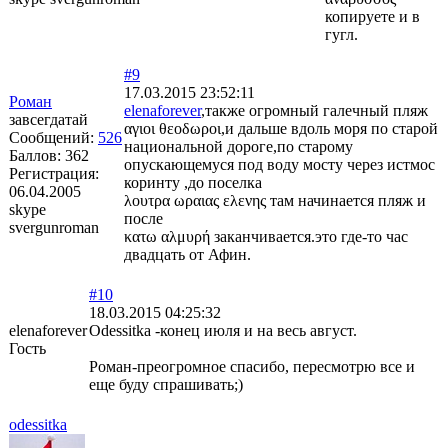
копируете и в
гугл.
#9
17.03.2015 23:52:11
Роман
elenaforever
,также огромный галечный пляж
завсегдатай
αγιοι θεοδωροι,и дальше вдоль моря по старой
Сообщений:
526
национальной дороге,по старому
Баллов:
362
опускающемуся под воду мосту через истмос
Регистрация:
коринту ,до поселка
06.04.2005
λουτρα ωραιας ελενης там начинается пляж и
skype
после
svergunroman
κατω αλμυρή заканчивается.это где-то час
двадцать от Афин.
#10
18.03.2015 04:25:32
elenaforever
Odessitka -конец июля и на весь август.
Гость
Роман-преогромное спасибо, пересмотрю все и
еще буду спрашивать;)
odessitka