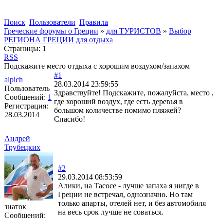
Поиск
Пользователи
Правила
Греческие форумы о Греции
»
для ТУРИСТОВ
»
Выбор
РЕГИОНА ГРЕЦИИ для отдыха
Страницы:
1
RSS
Подскажите место отдыха с хорошим воздухом/запахом
#1
alpich
28.03.2014 23:59:55
Пользователь
Здравствуйте! Подскажите, пожалуйста, место ,
Сообщений:
1
где хороший воздух, где есть деревья в
Регистрация:
большом количестве помимо пляжей?
28.03.2014
Спасибо!
Андрей
Трубецких
#2
29.03.2014 08:53:59
Алики, на Тасосе - лучше запаха я нигде в
Греции не встречал, однозначно. Но там
только апарты, отелей нет, и без автомобиля
знаток
на весь срок лучше не соваться.
Сообщений: