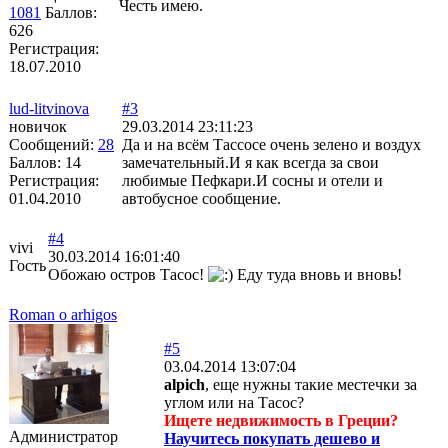
Честь имею.
1081
Баллов:
626
Регистрация:
18.07.2010
lud-litvinova
#3
новичок
29.03.2014 23:11:23
Сообщений:
28
Да и на всём Тассосе очень зелено и воздух
Баллов:
14
замечательный.И я как всегда за свои
Регистрация:
любимые Пефкари.И сосны и отели и
01.04.2010
автобусное сообщение.
#4
vivi
30.03.2014 16:01:40
Гость
Обожаю остров Тасос!
Еду туда вновь и вновь!
Roman o arhigos
#5
03.04.2014 13:07:04
alpich
, еще нужны такие местечки за
углом или на Тасос?
Ищете недвижимость в Греции?
Администратор
Научитесь покупать дешево и