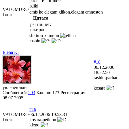
Elena K. пишет:
gliki
VATOMURO
emis ke elegam glikon,elegam emnoston
Гость
Цитата
par пишет:
шкирос-
shkiron-xamnon
rashin
Elena K.
#18
06.12.2006
18:22:50
rashin-parhar
увлеченный
kosara
Сообщений:
293
Баллов:
173
Регистрация:
08.07.2005
#19
VATOMURO
06.12.2006 19:58:31
Гость
kosara-petinon
klego