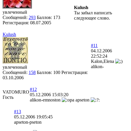
Kulush
увлеченный
Ты забыл написать
Сообщений:
293
Баллов:
173
следующее слово.
Регистрация:
08.07.2005
Kulush
#11
04.12.2006
22:52:24
Kalon,Elena
alikon-
увлеченный
Сообщений:
158
Баллов:
100
Регистрация:
03.10.2006
#12
VATOMURO
05.12.2006 15:03:20
Гость
alikon-emnoston
apseton
#13
05.12.2006 19:05:45
apseton-pseton