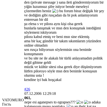
den (private message ) sana ileti gönderemiyorum bir
yiğin luzumsuz şifre istiyor bende meseleyi
çözemedim henüz
bu forum biraz değişik bir şey
ve dediğim gibi rusçadan da bi pok anlamıyorum
enteresan bir dil
şu elena s ve pilora aynı kişi olsa gerek
bunlarla tanışmak ve msn den konuşmak istediğimi
söylemeni isktiyorum
pilora kabul etmiş ve beni msn sine eklemiş
ama bir kaç gündür bir takım sıkıntılarım yüzünden
online olmadım
sen rusça biliyorsun söylermisin ona benimle
konuşmasını
ve bu site ne ile alakalı bir türlü anlayamadım politik
değil gibime geldi
müzik ve kültür sitesi olsa gerek diye düşünüyorum
lütfen piloroyo söyle msn den benimle konuşsun
olurmu usta !
kendine iyi bak hoşçakal
#26
07.12.2006 12:29:18
061,
VATOMURO
nepe esi aganepses to egrapses???
adaka
Гость
kalatsevum mono pontiaka,
an thelc kat na