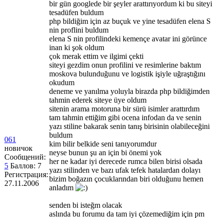
bir gün googlede bir şeyler arattırıyordum ki bu siteyi
tesadüfen buldum
php bildiğim için az buçuk ve yine tesadüfen elena S
nin proflini buldum
elena S nin profilindeki kemençe avatar ini görünce
inan ki şok oldum
çok merak ettim ve ilgimi çekti
siteyi gezdim onun profilini ve resimlerine baktım
moskova bulunduğunu ve logistik işiyle uğraştığını
okudum
deneme ve yanılma yoluyla birazda php bildiğimden
tahmin ederek siteye üye oldum
sitenin arama motoruna bir sürü isimler arattırdım
tam tahmin ettiğim gibi ocena infodan da ve senin
yazı stiline bakarak senin tanış birisinin olabileceğini
buldum
061
kim bilir belkide seni tanıyorumdur
новичок
neyse bunun şu an için bi önemi yok
Сообщений:
her ne kadar iyi derecede rumca bilen birisi olsada
5
Баллов:
7
yazı stilinden ve bazı ufak tefek hatalardan dolayı
Регистрация:
bizim boğazın çocuklarından biri olduğunu hemen
27.11.2006
anladım
senden bi isteğm olacak
aslında bu forumu da tam iyi çözemediğim için pm