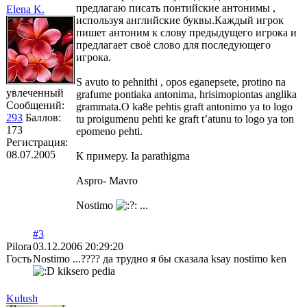
предлагаю писать понтийские антонимы ,
Elena K.
используя английские буквы.Каждый игрок
пишет антоним к слову предыдущего игрока и
предлагает своё слово для последующего
игрока.
S avuto to pehnithi , opos eganepsete, protino na
увлеченный
grafume pontiaka antonima, hrisimopiontas anglika
Сообщений:
grammata.O ka8e pehtis graft antonimo ya to logo
293
Баллов:
tu proigumenu pehti ke graft t’atunu to logo ya ton
173
epomeno pehti.
Регистрация:
08.07.2005
К примеру. Ia parathigma
Aspro- Mavro
Nostimo
...
#3
Pilora
03.12.2006 20:29:20
Гость
Nostimo ...???? да трудно я бы сказала ksay nostimo ken
kiksero pedia
Kulush