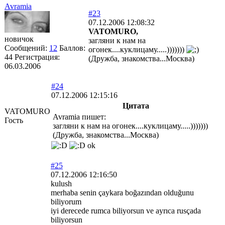
Avramia
#23
07.12.2006 12:08:32
VATOMURO,
новичок
загляни к нам на
Сообщений:
12
Баллов:
огонек....куклицаму.....)))))))
44
Регистрация:
(Дружба, знакомства...Москва)
06.03.2006
#24
07.12.2006 12:15:16
Цитата
VATOMURO
Avramia пишет:
Гость
загляни к нам на огонек....куклицаму.....)))))))
(Дружба, знакомства...Москва)
ok
#25
07.12.2006 12:16:50
kulush
merhaba senin çaykara boğazından olduğunu
biliyorum
iyi derecede rumca biliyorsun ve ayrıca rusçada
biliyorsun