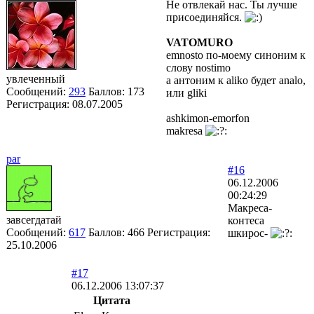
Не отвлекай нас. Ты лучше
присоединяйся.
VATOMURO
emnosto по-моему синоним к
слову nostimo
увлеченный
а антоним к aliko будет analo,
Сообщений:
293
Баллов:
173
или gliki
Регистрация:
08.07.2005
ashkimon-emorfon
makresa
par
#16
06.12.2006
00:24:29
Макреса-
завсегдатай
контеса
Сообщений:
617
Баллов:
466
Регистрация:
шкирос-
25.10.2006
#17
06.12.2006 13:07:37
Цитата