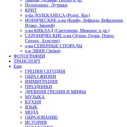
Пелопоннес, Лутраки
КРИТ
о-ва ДОДЕКАНЕСА (Родос, Кос)
ИОНИЧЕСКИЕ о-ва (Корфу, Лефкада, Кефалония,
Итака, Закинф)
о-ва КИКЛАД (Санторини, Миконос и др.)
САРОНИЧЕСКИЕ о-ва (Эгина, Гидра, Порос,
Спецес, Агистри)
о-ва СЕВЕРНЫЕ СПОРАДЫ
о-в ЭВИЯ (Эвбея)
ФОТОГРАФИИ
ТРАНСПОРТ
Еще
ГРЕЦИЯ СЕГОДНЯ
ОБРАЗ ЖИЗНИ
ИММИГРАЦИЯ
ПРАЗДНИКИ
ДРЕВНЯЯ ГРЕЦИЯ И МИФЫ
МУЗЫКА
КУХНЯ
ЯЗЫК
МОДА
ОБРАЗОВАНИЕ
ИСТОРИЯ