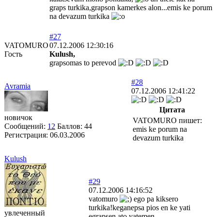
graps turkika,grapson kamerkes alon...emis ke porum
na devazum turkika
#27
VATOMURO
07.12.2006 12:30:16
Гость
Kulush,
grapsomas to perevod
#28
Avramia
07.12.2006 12:41:22
Цитата
новичок
VATOMURO пишет:
Сообщений:
12
Баллов:
44
emis ke porum na
Регистрация:
06.03.2006
devazum turkika
Kulush
#29
07.12.2006 14:16:52
vatomuro
ego pa kiksero
turkika!keganepsa pios en ke yati
увлеченный
egrapsen ato yatemen.