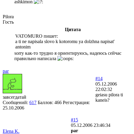
ashkimon
Pilora
Гость
Цитата
VATOMURO пишет:
a ti ne napisala slovo k kotoromu ya dolzhna napisat'
antonim
sorry как-то трудно я ориентируюсь, надеюсь сейчас
правильно написала
par
#14
05.12.2006
22:02:32
geiasu pilora ti
завсегдатай
kaneis?
Сообщений:
617
Баллов:
466
Регистрация:
25.10.2006
#15
05.12.2006 23:46:34
par
Elena K.