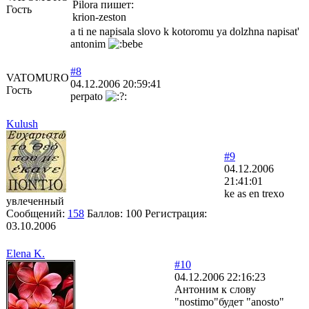
Pilora пишет:
Гость
krion-zeston
a ti ne napisala slovo k kotoromu ya dolzhna napisat'
antonim
#8
VATOMURO
04.12.2006 20:59:41
Гость
perpato
Kulush
#9
04.12.2006
21:41:01
ke as en trexo
увлеченный
Сообщений:
158
Баллов:
100
Регистрация:
03.10.2006
Elena K.
#10
04.12.2006 22:16:23
Антоним к слову
"nostimo"будет "anosto"