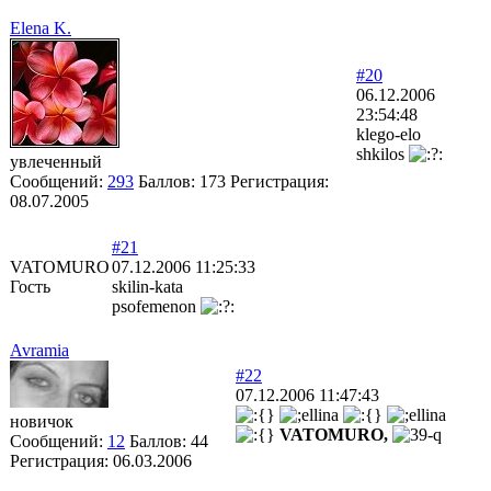
Elena K.
#20
06.12.2006
23:54:48
klego-elo
shkilos
увлеченный
Сообщений:
293
Баллов:
173
Регистрация:
08.07.2005
#21
VATOMURO
07.12.2006 11:25:33
Гость
skilin-kata
psofemenon
Avramia
#22
07.12.2006 11:47:43
новичок
VATOMURO,
Сообщений:
12
Баллов:
44
Регистрация:
06.03.2006