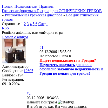
Поиск
Пользователи
Правила
Греческие форумы о Греции
»
для ЭТНИЧЕСКИХ ГРЕКОВ
»
Русскоязычная греческая диаспора
»
Все для этнических
греков
Страницы:
1
2
3
4
5
6
След.
RSS
Pontiaka antonima, или ещё одна игра
Roman o arhigos
#1
03.12.2006 15:35:03
По просьбе Elena K.
Ищете недвижимость в Греции?
Научитесь покупать дешево и
Администратор
безопасно законную недвижимость в
Сообщений:
12695
Греции по ценам для греков!
Баллов:
7194
Регистрация:
09.10.2004
#2
03.12.2006 18:34:38
Давайте поиграем
В этой игре, как Вы уже догадались,