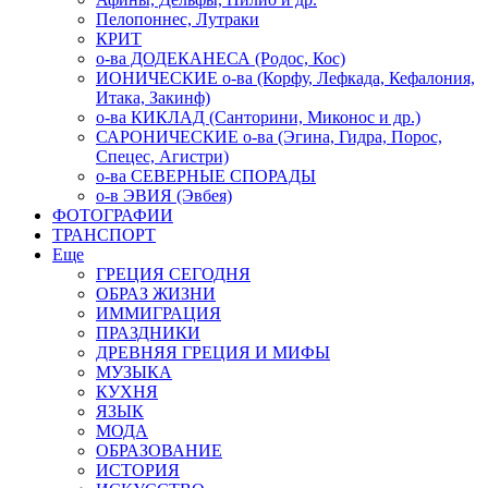
Пелопоннес, Лутраки
КРИТ
о-ва ДОДЕКАНЕСА (Родос, Кос)
ИОНИЧЕСКИЕ о-ва (Корфу, Лефкада, Кефалония,
Итака, Закинф)
о-ва КИКЛАД (Санторини, Миконос и др.)
САРОНИЧЕСКИЕ о-ва (Эгина, Гидра, Порос,
Спецес, Агистри)
о-ва СЕВЕРНЫЕ СПОРАДЫ
о-в ЭВИЯ (Эвбея)
ФОТОГРАФИИ
ТРАНСПОРТ
Еще
ГРЕЦИЯ СЕГОДНЯ
ОБРАЗ ЖИЗНИ
ИММИГРАЦИЯ
ПРАЗДНИКИ
ДРЕВНЯЯ ГРЕЦИЯ И МИФЫ
МУЗЫКА
КУХНЯ
ЯЗЫК
МОДА
ОБРАЗОВАНИЕ
ИСТОРИЯ