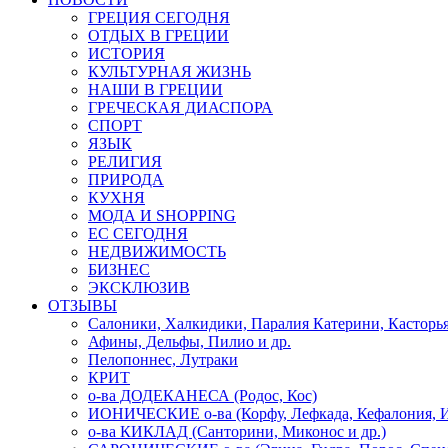
ГРЕЦИЯ СЕГОДНЯ
ОТДЫХ В ГРЕЦИИ
ИСТОРИЯ
КУЛЬТУРНАЯ ЖИЗНЬ
НАШИ В ГРЕЦИИ
ГРЕЧЕСКАЯ ДИАСПОРА
СПОРТ
ЯЗЫК
РЕЛИГИЯ
ПРИРОДА
КУХНЯ
МОДА И SHOPPING
ЕС СЕГОДНЯ
НЕДВИЖИМОСТЬ
БИЗНЕС
ЭКСКЛЮЗИВ
ОТЗЫВЫ
Салоники, Халкидики, Паралия Катерини, Касторь
Афины, Дельфы, Пилио и др.
Пелопоннес, Лутраки
КРИТ
о-ва ДОДЕКАНЕСА (Родос, Кос)
ИОНИЧЕСКИЕ о-ва (Корфу, Лефкада, Кефалония, И
о-ва КИКЛАД (Санторини, Миконос и др.)