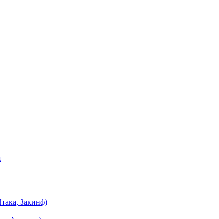
я
така, Закинф)