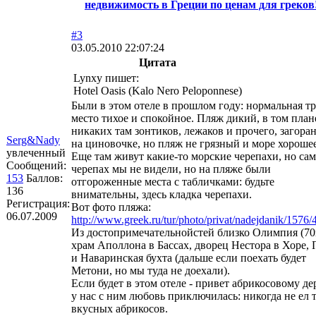
недвижимость в Греции по ценам для греков
#3
03.05.2010 22:07:24
Цитата
Lynxy пишет:
Hotel Oasis (Kalo Nero Peloponnese)
Были в этом отеле в прошлом году: нормальная т
место тихое и спокойное. Пляж дикий, в том плане
никаких там зонтиков, лежаков и прочего, загоран
Serg&Nady
на циновочке, но пляж не грязный и море хорошее
увлеченный
Еще там живут какие-то морские черепахи, но са
Сообщений:
черепах мы не видели, но на пляже были
153
Баллов:
отгороженные места с табличками: будьте
136
внимательны, здесь кладка черепахи.
Регистрация:
Вот фото пляжа:
06.07.2009
http://www.greek.ru/tur/photo/privat/nadejdanik/1576/
Из достопримечательнойстей близко Олимпия (70
храм Аполлона в Бассах, дворец Нестора в Хоре,
и Наваринская бухта (дальше если поехать будет
Метони, но мы туда не доехали).
Если будет в этом отеле - привет абрикосовому дер
у нас с ним любовь приключилась: никогда не ел 
вкусных абрикосов.