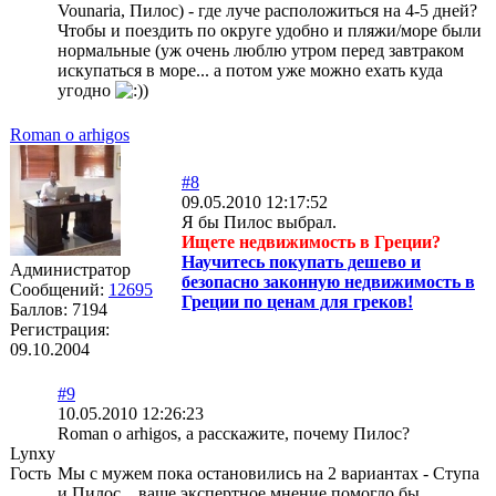
Vounaria, Пилос) - где луче расположиться на 4-5 дней?
Чтобы и поездить по округе удобно и пляжи/море были
нормальные (уж очень люблю утром перед завтраком
искупаться в море... а потом уже можно ехать куда
угодно
)
Roman o arhigos
#8
09.05.2010 12:17:52
Я бы Пилос выбрал.
Ищете недвижимость в Греции?
Научитесь покупать дешево и
Администратор
безопасно законную недвижимость в
Сообщений:
12695
Греции по ценам для греков!
Баллов:
7194
Регистрация:
09.10.2004
#9
10.05.2010 12:26:23
Roman o arhigos, а расскажите, почему Пилос?
Lynxy
Гость
Мы с мужем пока остановились на 2 вариантах - Ступа
и Пилос... ваше экспертное мнение помогло бы,