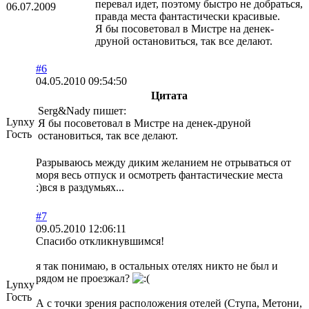
перевал идет, поэтому быстро не добраться,
06.07.2009
правда места фантастически красивые.
Я бы посоветовал в Мистре на денек-
друной остановиться, так все делают.
#6
04.05.2010 09:54:50
Цитата
Serg&Nady пишет:
Lynxy
Я бы посоветовал в Мистре на денек-друной
Гость
остановиться, так все делают.
Разрываюсь между диким желанием не отрываться от
моря весь отпуск и осмотреть фантастические места
:)вся в раздумьях...
#7
09.05.2010 12:06:11
Спасибо откликнувшимся!
я так понимаю, в остальных отелях никто не был и
рядом не проезжал?
Lynxy
Гость
А с точки зрения расположения отелей (Ступа, Метони,