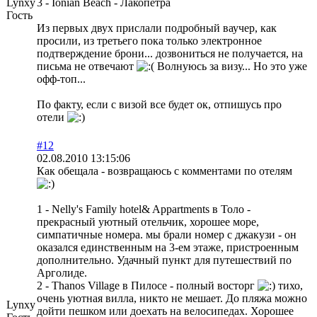
Lynxy
3 - Ionian Beach - Лакопетра
Гость
Из первых двух прислали подробный ваучер, как
просили, из третьего пока только электронное
подтверждение брони... дозвониться не получается, на
письма не отвечают
Волнуюсь за визу... Но это уже
офф-топ...
По факту, если с визой все будет ок, отпишусь про
отели
#12
02.08.2010 13:15:06
Как обещала - возвращаюсь с комментами по отелям
1 - Nelly's Family hotel& Appartments в Толо -
прекрасный уютный отельчик, хорошее море,
симпатичные номера. мы брали номер с джакузи - он
оказался единственным на 3-ем этаже, пристроенным
дополнительно. Удачный пункт для путешествий по
Арголиде.
2 - Thanos Village в Пилосе - полный восторг
тихо,
очень уютная вилла, никто не мешает. До пляжа можно
Lynxy
дойти пешком или доехать на велосипедах. Хорошее