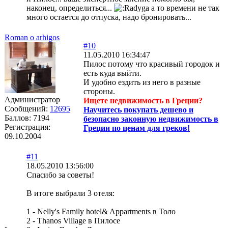
наконец, определиться...
а то времени не так
много остается до отпуска, надо бронировать...
Roman o arhigos
#10
11.05.2010 16:34:47
Пилос потому что красивый городок и
есть куда выйти.
И удобно ездить из него в разные
стороны.
Администратор
Ищете недвижимость в Греции?
Сообщений:
12695
Научитесь покупать дешево и
Баллов:
7194
безопасно законную недвижимость в
Регистрация:
Греции по ценам для греков!
09.10.2004
#11
18.05.2010 13:56:00
Спасибо за советы!
В итоге выбрали 3 отеля:
1 - Nelly's Family hotel& Appartments в Толо
2 - Thanos Village в Пилосе