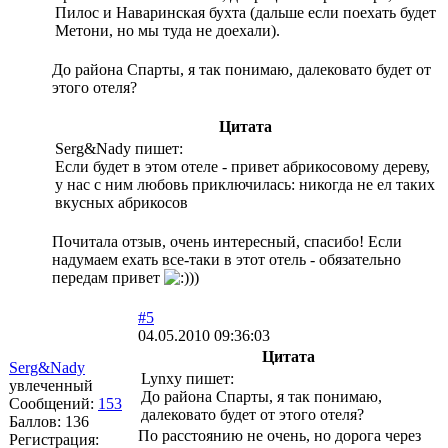
Пилос и Наваринская бухта (дальше если поехать будет
Метони, но мы туда не доехали).
До района Спарты, я так понимаю, далековато будет от
этого отеля?
Цитата
Serg&Nady пишет:
Если будет в этом отеле - привет абрикосовому дереву,
у нас с ним любовь приключилась: никогда не ел таких
вкусных абрикосов
Почитала отзыв, очень интересный, спасибо! Если
надумаем ехать все-таки в этот отель - обязательно
передам привет
))
#5
04.05.2010 09:36:03
Цитата
Serg&Nady
Lynxy пишет:
увлеченный
До района Спарты, я так понимаю,
Сообщений:
153
далековато будет от этого отеля?
Баллов:
136
По расстоянию не очень, но дорога через
Регистрация: