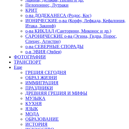
Пелопоннес, Лутраки
КРИТ
о-ва ДОДЕКАНЕСА (Родос, Кос)
ИОНИЧЕСКИЕ о-ва (Корфу, Лефкада, Кефалония,
Итака, Закинф)
о-ва КИКЛАД (Санторини, Миконос и др.)
САРОНИЧЕСКИЕ о-ва (Эгина, Гидра, Порос,
Спецес, Агистри)
о-ва СЕВЕРНЫЕ СПОРАДЫ
о-в ЭВИЯ (Эвбея)
ФОТОГРАФИИ
ТРАНСПОРТ
Еще
ГРЕЦИЯ СЕГОДНЯ
ОБРАЗ ЖИЗНИ
ИММИГРАЦИЯ
ПРАЗДНИКИ
ДРЕВНЯЯ ГРЕЦИЯ И МИФЫ
МУЗЫКА
КУХНЯ
ЯЗЫК
МОДА
ОБРАЗОВАНИЕ
ИСТОРИЯ