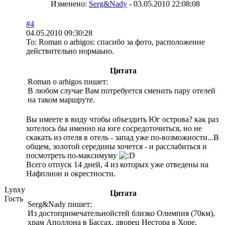
Изменено:
Serg&Nady
-
03.05.2010 22:08:08
#4
04.05.2010 09:30:28
To: Roman o arhigos: спасибо за фото, расположение
действительно нормаьно.
Цитата
Roman o arhigos пишет:
В любом случае Вам потребуется сменить пару отелей
на таком маршруте.
Вы имеете в виду чтобы объездить Юг острова? как раз
хотелось бы именно на юге сосредоточиться, но не
скакать из отеля в отель - запад уже по-возможности...В
общем, золотой середины хочется - и расслабиться и
посмотреть по-максимуму
Всего отпуск 14 дней, 4 из которых уже отведены на
Нафплион и окрестности.
Lynxy
Цитата
Гость
Serg&Nady пишет:
Из достопримечательнойстей близко Олимпия (70км),
храм Аполлона в Бассах, дворец Нестора в Хоре,