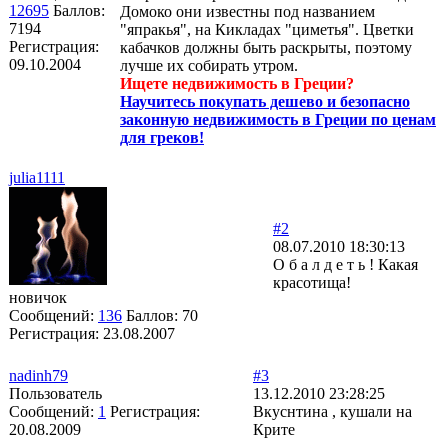
12695
Баллов:
Домоко они известны под названием
7194
"япракья", на Кикладах "циметья". Цветки
Регистрация:
кабачков должны быть раскрыты, поэтому
09.10.2004
лучше их собирать утром.
Ищете недвижимость в Греции?
Научитесь покупать дешево и безопасно
законную недвижимость в Греции по ценам
для греков!
julia1111
#2
08.07.2010 18:30:13
О б а л д е т ь ! Какая
красотища!
новичок
Сообщений:
136
Баллов:
70
Регистрация:
23.08.2007
nadinh79
#3
Пользователь
13.12.2010 23:28:25
Сообщений:
1
Регистрация:
Вкуснтина , кушали на
20.08.2009
Крите