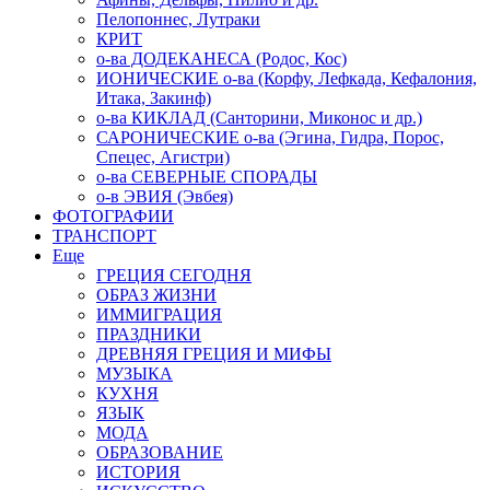
Пелопоннес, Лутраки
КРИТ
о-ва ДОДЕКАНЕСА (Родос, Кос)
ИОНИЧЕСКИЕ о-ва (Корфу, Лефкада, Кефалония,
Итака, Закинф)
о-ва КИКЛАД (Санторини, Миконос и др.)
САРОНИЧЕСКИЕ о-ва (Эгина, Гидра, Порос,
Спецес, Агистри)
о-ва СЕВЕРНЫЕ СПОРАДЫ
о-в ЭВИЯ (Эвбея)
ФОТОГРАФИИ
ТРАНСПОРТ
Еще
ГРЕЦИЯ СЕГОДНЯ
ОБРАЗ ЖИЗНИ
ИММИГРАЦИЯ
ПРАЗДНИКИ
ДРЕВНЯЯ ГРЕЦИЯ И МИФЫ
МУЗЫКА
КУХНЯ
ЯЗЫК
МОДА
ОБРАЗОВАНИЕ
ИСТОРИЯ