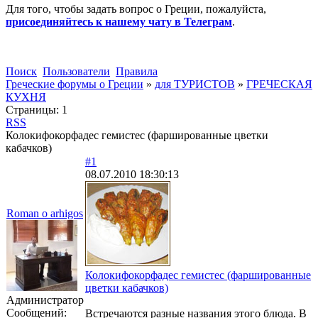
Для того, чтобы задать вопрос о Греции, пожалуйста,
присоединяйтесь к нашему чату в Телеграм
.
Поиск
Пользователи
Правила
Греческие форумы о Греции
»
для ТУРИСТОВ
»
ГРЕЧЕСКАЯ
КУХНЯ
Страницы:
1
RSS
Колокифокорфадес гемистес (фаршированные цветки
кабачков)
#1
08.07.2010 18:30:13
Roman o arhigos
Колокифокорфадес гемистес (фаршированные
цветки кабачков)
Администратор
Сообщений:
Встречаются разные названия этого блюда. В