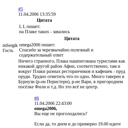
#5
11.04.2006 13:35:59
Цитата
L L пишет:
на Плаке таких - завались
Цитата
omega2006 пишет:
mSergik
Спасибо за черезвычайно полезный и
Гость
содержательный ответ
Ничего странного, Плака нашпигована туристами как
никакой другой район Афин, соответственно, там и
вокруг Плаки разных ресторанчиков и кафешек - пруд
пруди. Трудно отметить что-то одно. Много таверен в
Бурнузи (р-он Перистери), р-не Вари, в пригороднем
посёлке Фили и т.д. Но это всё не центр.
#6
11.04.2006 22:43:00
omega2006,
Вы еще не проголодались?
Если да, то днем и до примерно 19.00 идите