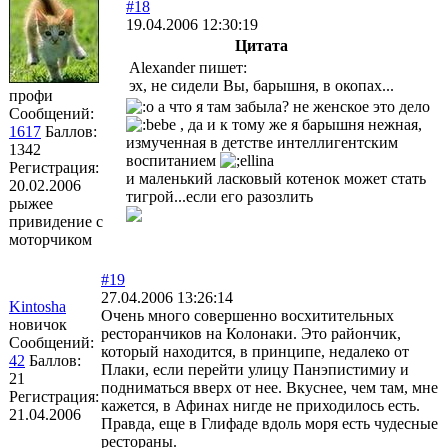
#18
19.04.2006 12:30:19
Цитата
Alexander пишет:
эх, не сидели Вы, барышня, в окопах...
профи
а что я там забыла? не женское это дело
Сообщений:
, да и к тому же я барышня нежная,
1617
Баллов:
измученная в детстве интеллигентским
1342
воспитанием
Регистрация:
и маленький ласковый котенок может стать
20.02.2006
тигрой...если его разозлить
рыжее
привидение с
моторчиком
#19
27.04.2006 13:26:14
Kintosha
Очень много совершенно восхитительных
новичок
ресторанчиков на Колонаки. Это райончик,
Сообщений:
который находится, в принципе, недалеко от
42
Баллов:
Плаки, если перейти улицу Панэпистимиу и
21
подниматься вверх от нее. Вкуснее, чем там, мне
Регистрация:
кажется, в Афинах нигде не приходилось есть.
21.04.2006
Правда, еще в Глифаде вдоль моря есть чудесные
рестораны.