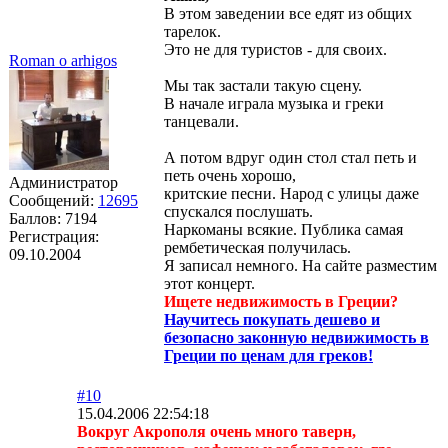
В этом заведении все едят из общих
тарелок.
Это не для туристов - для своих.
Roman o arhigos
Мы так застали такую сцену.
В начале играла музыка и греки
танцевали.
А потом вдруг один стол стал петь и
петь очень хорошо,
Администратор
критские песни. Народ с улицы даже
Сообщений:
12695
спускался послушать.
Баллов:
7194
Наркоманы всякие. Публика самая
Регистрация:
рембетическая получилась.
09.10.2004
Я записал немного. На сайте разместим
этот концерт.
Ищете недвижимость в Греции?
Научитесь покупать дешево и
безопасно законную недвижимость в
Греции по ценам для греков!
#10
15.04.2006 22:54:18
Вокруг Акрополя очень много таверн,