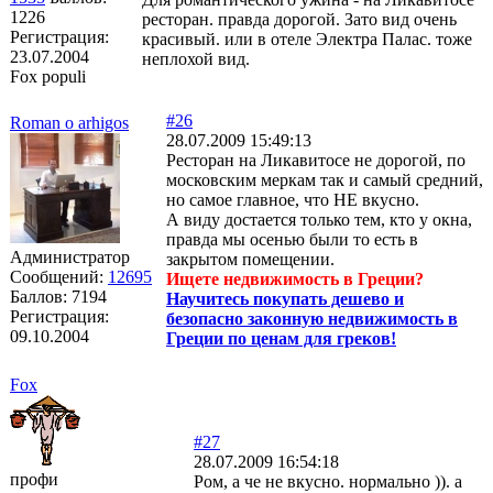
1226
ресторан. правда дорогой. Зато вид очень
Регистрация:
красивый. или в отеле Электра Палас. тоже
23.07.2004
неплохой вид.
Fox populi
#26
Roman o arhigos
28.07.2009 15:49:13
Ресторан на Ликавитосе не дорогой, по
московским меркам так и самый средний,
но самое главное, что НЕ вкусно.
А виду достается только тем, кто у окна,
правда мы осенью были то есть в
Администратор
закрытом помещении.
Сообщений:
12695
Ищете недвижимость в Греции?
Баллов:
7194
Научитесь покупать дешево и
Регистрация:
безопасно законную недвижимость в
09.10.2004
Греции по ценам для греков!
Fox
#27
28.07.2009 16:54:18
профи
Ром, а че не вкусно. нормально )). а