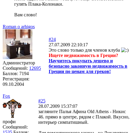
гулять Плака-Колонаки.
Вам слово!
Roman o arhigos
#24
27.07.2009 22:10:17
Это слово только для членов клуба
Ищете недвижимость в Греции?
Научитесь покупать дешево и
Администратор
безопасно законную недвижимость в
Сообщений:
12695
Греции по ценам для греков!
Баллов:
7194
Регистрация:
09.10.2004
Fox
#25
28.07.2009 15:37:07
загляните Палья Афина Old Athens - Никис
46. прямо в центре, рядом с Плакой. Вкусно,
профи
интерьер симпатишный.
Сообщений:
1535
Баллов:
Для романтического ужина - на Ликавитосе