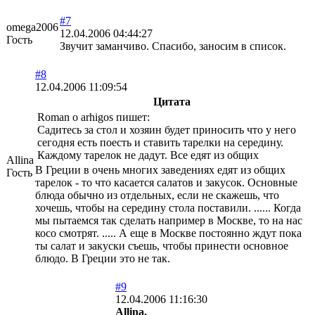
#7
omega2006
12.04.2006 04:44:27
Гость
Звучит заманчиво. Спасибо, заносим в список.
#8
12.04.2006 11:09:54
Цитата
Roman o arhigos пишет:
Садитесь за стол и хозяин будет приносить что у него
сегодня есть поесть и ставить тарелки на середину.
Каждому тарелок не дадут. Все едят из общих
Allina
В Греции в очень многих заведениях едят из общих
Гость
тарелок - то что касается салатов и закусок. Основные
блюда обычно из отдельных, если не скажешь, что
хочешь, чтобы на середину стола поставили. ...... Когда
мы пытаемся так сделать например в Москве, то на нас
косо смотрят. ..... А еще в Москве постоянно ждут пока
ты салат и закуски съешь, чтобы принести основное
блюдо. В Греции это не так.
#9
12.04.2006 11:16:30
Allina,