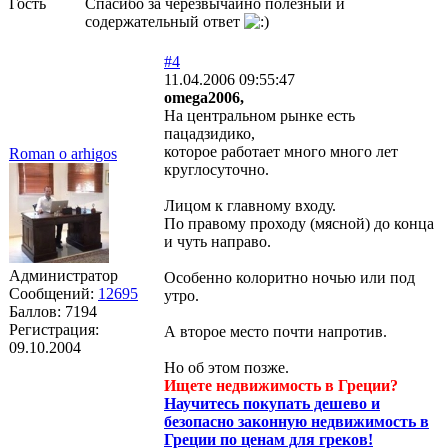
Гость
Спасибо за черезвычайно полезный и
содержательный ответ
#4
11.04.2006 09:55:47
omega2006,
На центральном рынке есть
пацадзидико,
которое работает много много лет
Roman o arhigos
круглосуточно.
Лицом к главному входу.
По правому проходу (мясной) до конца
и чуть направо.
Администратор
Особенно колоритно ночью или под
Сообщений:
12695
утро.
Баллов:
7194
Регистрация:
А второе место почти напротив.
09.10.2004
Но об этом позже.
Ищете недвижимость в Греции?
Научитесь покупать дешево и
безопасно законную недвижимость в
Греции по ценам для греков!