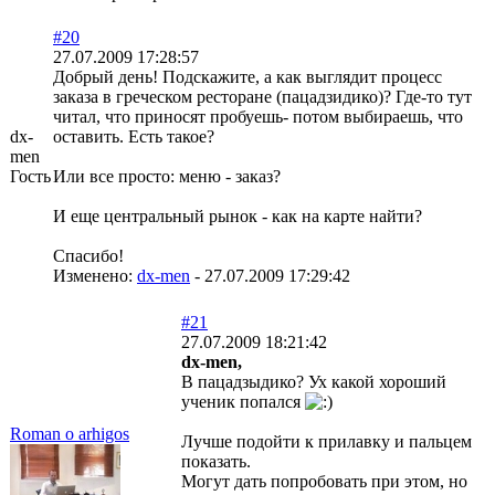
#20
27.07.2009 17:28:57
Добрый день! Подскажите, а как выглядит процесс
заказа в греческом ресторане (пацадзидико)? Где-то тут
читал, что приносят пробуешь- потом выбираешь, что
dx-
оставить. Есть такое?
men
Гость
Или все просто: меню - заказ?
И еще центральный рынок - как на карте найти?
Спасибо!
Изменено:
dx-men
-
27.07.2009 17:29:42
#21
27.07.2009 18:21:42
dx-men,
В пацадзыдико? Ух какой хороший
ученик попался
Roman o arhigos
Лучше подойти к прилавку и пальцем
показать.
Могут дать попробовать при этом, но