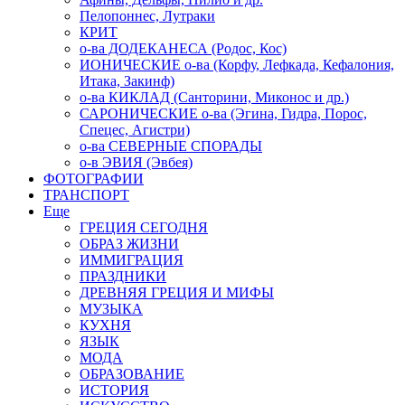
Пелопоннес, Лутраки
КРИТ
о-ва ДОДЕКАНЕСА (Родос, Кос)
ИОНИЧЕСКИЕ о-ва (Корфу, Лефкада, Кефалония,
Итака, Закинф)
о-ва КИКЛАД (Санторини, Миконос и др.)
САРОНИЧЕСКИЕ о-ва (Эгина, Гидра, Порос,
Спецес, Агистри)
о-ва СЕВЕРНЫЕ СПОРАДЫ
о-в ЭВИЯ (Эвбея)
ФОТОГРАФИИ
ТРАНСПОРТ
Еще
ГРЕЦИЯ СЕГОДНЯ
ОБРАЗ ЖИЗНИ
ИММИГРАЦИЯ
ПРАЗДНИКИ
ДРЕВНЯЯ ГРЕЦИЯ И МИФЫ
МУЗЫКА
КУХНЯ
ЯЗЫК
МОДА
ОБРАЗОВАНИЕ
ИСТОРИЯ