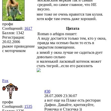
московским меркам так и самый
средний, но самое главное, что НЕ
вкусно.
мне тоже не очень нравится там кухня.
хотя кофе там очень даже хороший.
профи
Сообщений:
1617
Цитата
Баллов:
1342
Roman o arhigos пишет:
Регистрация:
А виду достается только тем, кто у окна,
20.02.2006
правда мы осенью были то есть в
рыжее привидение
закрытом помещении.
с моторчиком
а зимой у окна лучше не садиться-дует
довольно сильно
и маленький ласковый котенок может
стать тигрой...если его разозлить
Fox
#30
28.07.2009 23:36:07
а вот еще на Плаке есть ресторан
профи
Дафни. Давайте, критикуйте,
Сообщений:
1535
Ромочка и Стасечка ))
Баллов:
1226