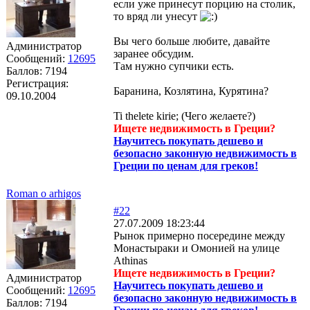
если уже принесут порцию на столик,
то вряд ли унесут
Вы чего больше любите, давайте
Администратор
заранее обсудим.
Сообщений:
12695
Там нужно супчики есть.
Баллов:
7194
Регистрация:
Баранина, Козлятина, Курятина?
09.10.2004
Ti thelete kirie; (Чего желаете?)
Ищете недвижимость в Греции?
Научитесь покупать дешево и
безопасно законную недвижимость в
Греции по ценам для греков!
Roman o arhigos
#22
27.07.2009 18:23:44
Рынок примерно посередине между
Монастыраки и Омонией на улице
Athinas
Ищете недвижимость в Греции?
Администратор
Научитесь покупать дешево и
Сообщений:
12695
безопасно законную недвижимость в
Баллов:
7194