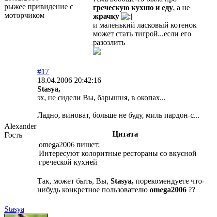
рыжее привидение с
греческую кухню и еду
, а не
моторчиком
жрачку
и маленький ласковый котенок
может стать тигрой...если его
разозлить
#17
18.04.2006 20:42:16
Stasya,
эх, не сидели Вы, барышня, в окопах...
Ладно, виноват, больше не буду, миль пардон-с...
Alexander
Цитата
Гость
omega2006 пишет:
Интересуют колоритные рестораны со вкусной
греческой кухней
Так, может быть, Вы,
Stasya,
порекомендуете что-
нибудь конкретное пользователю
omega2006
??
Stasya