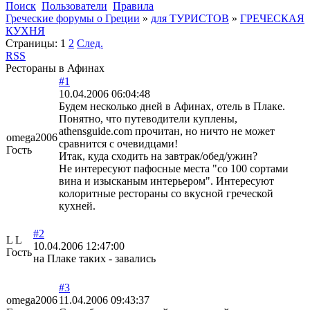
Поиск
Пользователи
Правила
Греческие форумы о Греции
»
для ТУРИСТОВ
»
ГРЕЧЕСКАЯ
КУХНЯ
Страницы:
1
2
След.
RSS
Рестораны в Афинах
#1
10.04.2006 06:04:48
Будем несколько дней в Афинах, отель в Плаке.
Понятно, что путеводители куплены,
athensguide.com прочитан, но ничто не может
omega2006
сравнится с очевидцами!
Гость
Итак, куда сходить на завтрак/обед/ужин?
Не интересуют пафосные места "со 100 сортами
вина и изысканым интерьером". Интересуют
колоритные рестораны со вкусной греческой
кухней.
#2
L L
10.04.2006 12:47:00
Гость
на Плаке таких - завались
#3
omega2006
11.04.2006 09:43:37