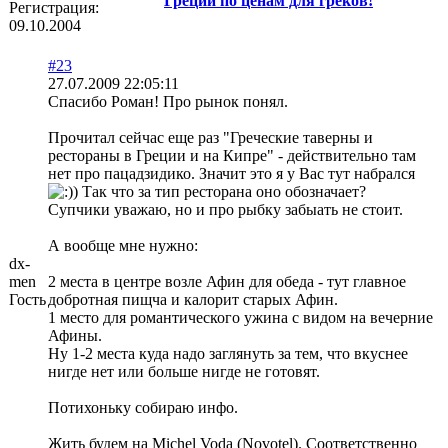
Греции по ценам для греков!
Регистрация:
09.10.2004
#23
27.07.2009 22:05:11
Спасибо Роман! Про рынок понял.
Прочитал сейчас еще раз "Греческие таверны и
рестораны в Греции и на Кипре" - действительно там
нет про пацадзидико. Значит это я у Вас тут набрался
) Так что за тип ресторана оно обозначает?
Супчики уважаю, но и про рыбку забыать не стоит.
А вообще мне нужно:
dx-
men
2 места в центре возле Афин для обеда - тут главное
Гость
добротная пищча и калорит старых Афин.
1 место для романтического ужина с видом на вечерние
Афины.
Ну 1-2 места куда надо заглянуть за тем, что вкуснее
нигде нет или больше нигде не готовят.
Потихоньку собираю инфо.
Жить будем на Michel Voda (Novotel). Соответственно