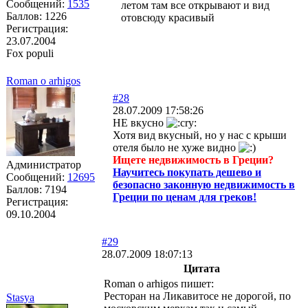
Сообщений:
1535
летом там все открывают и вид
Баллов:
1226
отовсюду красивый
Регистрация:
23.07.2004
Fox populi
Roman o arhigos
#28
28.07.2009 17:58:26
НЕ вкусно
Хотя вид вкусный, но у нас с крыши
отеля было не хуже видно
Ищете недвижимость в Греции?
Администратор
Научитесь покупать дешево и
Сообщений:
12695
безопасно законную недвижимость в
Баллов:
7194
Греции по ценам для греков!
Регистрация:
09.10.2004
#29
28.07.2009 18:07:13
Цитата
Roman o arhigos пишет:
Ресторан на Ликавитосе не дорогой, по
Stasya