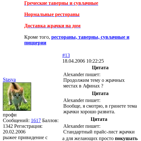
Греческие таверны и сувлачные
Нормальные рестораны
Доставка жрачки на дом
Кроме того,
рестораны, таверны, сувлачные и
пиццерии
#13
18.04.2006 10:22:25
Цитата
Alexander пишет:
Stasya
Продолжим тему о жрачных
местах в Афинах ?
Цитата
Alexander пишет:
Вообще, я смотрю, в гринете тема
жрачки хорошо развита.
профи
Цитата
Сообщений:
1617
Баллов:
1342
Регистрация:
Alexander пишет:
20.02.2006
Стандартный прайс-лист жрачки
рыжее привидение с
а для желающих просто
покушать