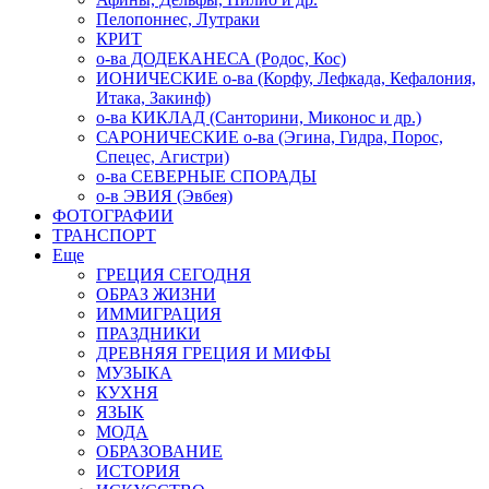
Пелопоннес, Лутраки
КРИТ
о-ва ДОДЕКАНЕСА (Родос, Кос)
ИОНИЧЕСКИЕ о-ва (Корфу, Лефкада, Кефалония,
Итака, Закинф)
о-ва КИКЛАД (Санторини, Миконос и др.)
САРОНИЧЕСКИЕ о-ва (Эгина, Гидра, Порос,
Спецес, Агистри)
о-ва СЕВЕРНЫЕ СПОРАДЫ
о-в ЭВИЯ (Эвбея)
ФОТОГРАФИИ
ТРАНСПОРТ
Еще
ГРЕЦИЯ СЕГОДНЯ
ОБРАЗ ЖИЗНИ
ИММИГРАЦИЯ
ПРАЗДНИКИ
ДРЕВНЯЯ ГРЕЦИЯ И МИФЫ
МУЗЫКА
КУХНЯ
ЯЗЫК
МОДА
ОБРАЗОВАНИЕ
ИСТОРИЯ