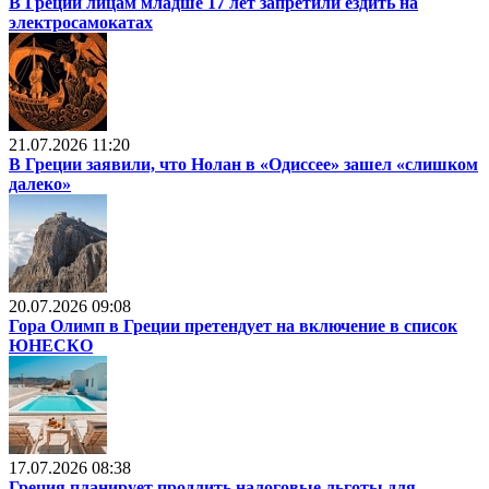
В Греции лицам младше 17 лет запретили ездить на
электросамокатах
21.07.2026 11:20
В Греции заявили, что Нолан в «Одиссее» зашел «слишком
далеко»
20.07.2026 09:08
Гора Олимп в Греции претендует на включение в список
ЮНЕСКО
17.07.2026 08:38
Греция планирует продлить налоговые льготы для