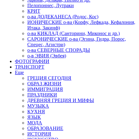
Пелопоннес, Лутраки
КРИТ
о-ва ДОДЕКАНЕСА (Родос, Кос)
ИОНИЧЕСКИЕ о-ва (Корфу, Лефкада, Кефалония,
Итака, Закинф)
о-ва КИКЛАД (Санторини, Миконос и др.)
САРОНИЧЕСКИЕ о-ва (Эгина, Гидра, Порос,
Спецес, Агистри)
о-ва СЕВЕРНЫЕ СПОРАДЫ
о-в ЭВИЯ (Эвбея)
ФОТОГРАФИИ
ТРАНСПОРТ
Еще
ГРЕЦИЯ СЕГОДНЯ
ОБРАЗ ЖИЗНИ
ИММИГРАЦИЯ
ПРАЗДНИКИ
ДРЕВНЯЯ ГРЕЦИЯ И МИФЫ
МУЗЫКА
КУХНЯ
ЯЗЫК
МОДА
ОБРАЗОВАНИЕ
ИСТОРИЯ