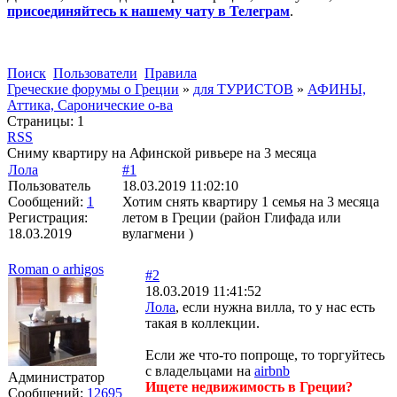
присоединяйтесь к нашему чату в Телеграм
.
Поиск
Пользователи
Правила
Греческие форумы о Греции
»
для ТУРИСТОВ
»
АФИНЫ,
Аттика, Саронические о-ва
Страницы:
1
RSS
Сниму квартиру на Афинской ривьере на 3 месяца
Лола
#1
Пользователь
18.03.2019 11:02:10
Сообщений:
1
Хотим снять квартиру 1 семья на 3 месяца
Регистрация:
летом в Греции (район Глифада или
18.03.2019
вулагмени )
Roman o arhigos
#2
18.03.2019 11:41:52
Лола
, если нужна вилла, то у нас есть
такая в коллекции.
Если же что-то попроще, то торгуйтесь
с владельцами на
airbnb
Администратор
Ищете недвижимость в Греции?
Сообщений:
12695