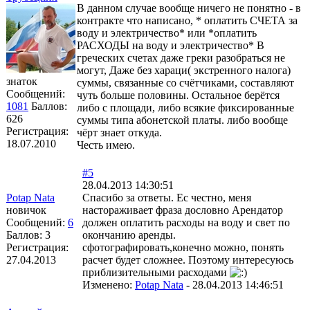
В данном случае вообще ничего не понятно - в
контракте что написано, * оплатить СЧЕТА за
воду и электричество* или *оплатить
РАСХОДЫ на воду и электричество* В
греческих счетах даже греки разобраться не
могут, Даже без хараци( экстренного налога)
знаток
суммы, связанные со счётчиками, составляют
Сообщений:
чуть больше половины. Остальное берётся
1081
Баллов:
либо с площади, либо всякие фиксированные
626
суммы типа абонетской платы. либо вообще
Регистрация:
чёрт знает откуда.
18.07.2010
Честь имею.
#5
28.04.2013 14:30:51
Potap Nata
Спасибо за ответы. Ес честно, меня
новичок
настораживает фраза дословно Арендатор
Сообщений:
6
должен оплатить расходы на воду и свет по
Баллов:
3
окончанию аренды.
Регистрация:
сфотографировать,конечно можно, понять
27.04.2013
расчет будет сложнее. Поэтому интересуюсь
приблизительными расходами
Изменено:
Potap Nata
-
28.04.2013 14:46:51