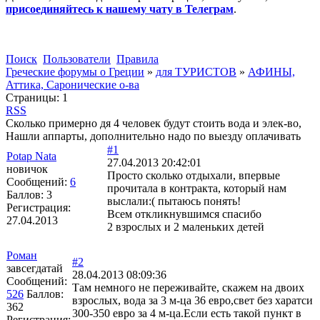
присоединяйтесь к нашему чату в Телеграм
.
Поиск
Пользователи
Правила
Греческие форумы о Греции
»
для ТУРИСТОВ
»
АФИНЫ,
Аттика, Саронические о-ва
Страницы:
1
RSS
Сколько примерно дя 4 человек будут стоить вода и элек-во,
Нашли аппарты, дополнительно надо по выезду оплачивать
#1
Potap Nata
27.04.2013 20:42:01
новичок
Просто сколько отдыхали, впервые
Сообщений:
6
прочитала в контракта, который нам
Баллов:
3
выслали:( пытаюсь понять!
Регистрация:
Всем откликнувшимся спасибо
27.04.2013
2 взрослых и 2 маленьких детей
Роман
#2
завсегдатай
28.04.2013 08:09:36
Сообщений:
Там немного не переживайте, скажем на двоих
526
Баллов:
взрослых, вода за 3 м-ца 36 евро,свет без харатси
362
300-350 евро за 4 м-ца.Если есть такой пункт в
Регистрация: