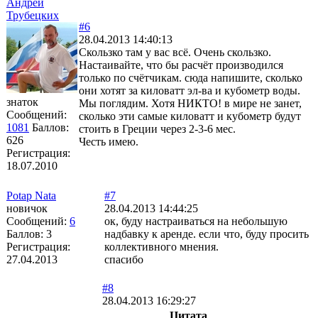
Андрей
Трубецких
#6
28.04.2013 14:40:13
Скользко там у вас всё. Очень скользко.
Настаивайте, что бы расчёт производился
только по счётчикам. сюда напишите, сколько
они хотят за киловатт эл-ва и кубометр воды.
знаток
Мы поглядим. Хотя НИКТО! в мире не занет,
Сообщений:
сколько эти самые киловатт и кубометр будут
1081
Баллов:
стоить в Греции через 2-3-6 мес.
626
Честь имею.
Регистрация:
18.07.2010
Potap Nata
#7
новичок
28.04.2013 14:44:25
Сообщений:
6
ок, буду настраиваться на небольшую
Баллов:
3
надбавку к аренде. если что, буду просить
Регистрация:
коллективного мнения.
27.04.2013
спасибо
#8
28.04.2013 16:29:27
Цитата