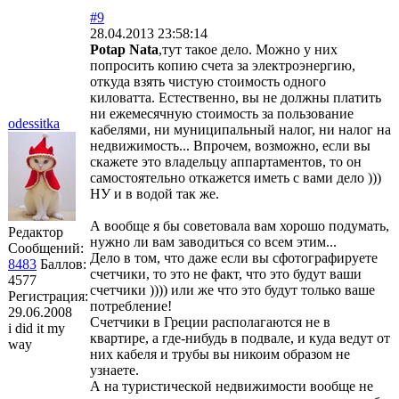
#9
28.04.2013 23:58:14
Potap Nata
,тут такое дело. Можно у них
попросить копию счета за электроэнергию,
откуда взять чистую стоимость одного
киловатта. Естественно, вы не должны платить
ни ежемесячную стоимость за пользование
odessitka
кабелями, ни муниципальный налог, ни налог на
недвижимость... Впрочем, возможно, если вы
скажете это владельцу аппартаментов, то он
самостоятельно откажется иметь с вами дело )))
НУ и в водой так же.
А вообще я бы советовала вам хорошо подумать,
Редактор
нужно ли вам заводиться со всем этим...
Сообщений:
Дело в том, что даже если вы сфотографируете
8483
Баллов:
счетчики, то это не факт, что это будут ваши
4577
счетчики )))) или же что это будут только ваше
Регистрация:
потребление!
29.06.2008
Счетчики в Греции располагаются не в
i did it my
квартире, а где-нибудь в подвале, и куда ведут от
way
них кабеля и трубы вы никоим образом не
узнаете.
А на туристической недвижимости вообще не