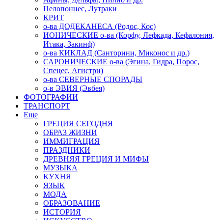
Пелопоннес, Лутраки
КРИТ
о-ва ДОДЕКАНЕСА (Родос, Кос)
ИОНИЧЕСКИЕ о-ва (Корфу, Лефкада, Кефалония,
Итака, Закинф)
о-ва КИКЛАД (Санторини, Миконос и др.)
САРОНИЧЕСКИЕ о-ва (Эгина, Гидра, Порос,
Спецес, Агистри)
о-ва СЕВЕРНЫЕ СПОРАДЫ
о-в ЭВИЯ (Эвбея)
ФОТОГРАФИИ
ТРАНСПОРТ
Еще
ГРЕЦИЯ СЕГОДНЯ
ОБРАЗ ЖИЗНИ
ИММИГРАЦИЯ
ПРАЗДНИКИ
ДРЕВНЯЯ ГРЕЦИЯ И МИФЫ
МУЗЫКА
КУХНЯ
ЯЗЫК
МОДА
ОБРАЗОВАНИЕ
ИСТОРИЯ