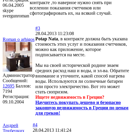
контракте ,то наверное нужно снять при
06.04.2005
вселении показания счетчиков или
skype
сфотографировать их, на всякий случай.
svergunroman
#3
28.04.2013 11:23:08
Potap Nata
, в контракте должна быть указана
Roman o arhigos
стоимость этих услуг и показания счетчиков,
можно как приложение, которое
подписывается на месте.
Мы на своей исторической родине знаем
средних расход наш и воды, и эл-ва. Обратите
Администратор
внимание и уточните, какой способ нагрева
Сообщений:
воды. Используются ли солнечные батареи
12695
Баллов:
или просто электричество. Вот это может
7194
стать сюпризом.
Регистрация:
Ищете недвижимость в Греции?
09.10.2004
Научитесь покупать дешево и безопасно
законную недвижимость в Греции по ценам
для греков!
#4
Андрей
28.04.2013 11:41:24
Трубецких