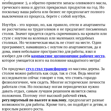
необходимое :), а обратно привезти запасы оливкового масла,
греческого вина и других прекрасных продуктов на год. Но
поскольку ваша работа или бизнес не предполагает полного
выключения из процесса, берете с собой ноутбук.
Ноутбук - это хорошо, но, как правило, отели и апартаменты
не рассчитаны на трудоголиков и не предлагают письменных
столов. Значит придется сидеть скрючившись на кровати или
стуле с ноутом на коленках или маленьких неудобных
столиках. Но человеческая мысль не стоит на месте. Один
программист, намаявшись с ноутом по апартаментам, да и
дома, имея небольшое пространство для работы, взял и
изобрел для себя
компактное эргономичное рабочее место
,
которое умещается всего на половине квадратного метра!
Он придумал
стул стол трансформер
из массива дерева. За
столом можно работать как сидя, так и стоя. Ведь многие
исследователи сейчас говорят о том, что стоять гораздо
физиологичнее, чем сидеть. Многие исторические личности
работали стоя. Но поскольку ногам периодически нужно
давать отдых, самым лучшим решением является смена
положения. Поэтому этот высокий рабочий
стол,
регулируемый по высоте и наклону
, предполагает разные
возможности для работы. Кроме того, он подойдет и детям, и
взрослым разного роста.