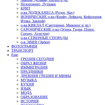
Пелопоннес, Лутраки
КРИТ
о-ва ДОДЕКАНЕСА (Родос, Кос)
ИОНИЧЕСКИЕ о-ва (Корфу, Лефкада, Кефалония,
Итака, Закинф)
о-ва КИКЛАД (Санторини, Миконос и др.)
САРОНИЧЕСКИЕ о-ва (Эгина, Гидра, Порос,
Спецес, Агистри)
о-ва СЕВЕРНЫЕ СПОРАДЫ
о-в ЭВИЯ (Эвбея)
ФОТОГРАФИИ
ТРАНСПОРТ
Еще
ГРЕЦИЯ СЕГОДНЯ
ОБРАЗ ЖИЗНИ
ИММИГРАЦИЯ
ПРАЗДНИКИ
ДРЕВНЯЯ ГРЕЦИЯ И МИФЫ
МУЗЫКА
КУХНЯ
ЯЗЫК
МОДА
ОБРАЗОВАНИЕ
ИСТОРИЯ