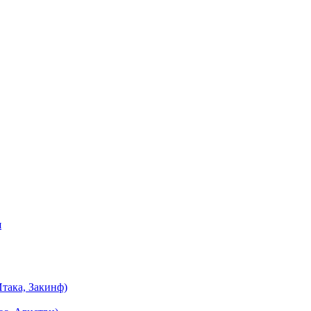
я
така, Закинф)