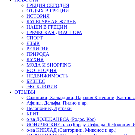
ГРЕЦИЯ СЕГОДНЯ
ОТДЫХ В ГРЕЦИИ
ИСТОРИЯ
КУЛЬТУРНАЯ ЖИЗНЬ
НАШИ В ГРЕЦИИ
ГРЕЧЕСКАЯ ДИАСПОРА
СПОРТ
ЯЗЫК
РЕЛИГИЯ
ПРИРОДА
КУХНЯ
МОДА И SHOPPING
ЕС СЕГОДНЯ
НЕДВИЖИМОСТЬ
БИЗНЕС
ЭКСКЛЮЗИВ
ОТЗЫВЫ
Салоники, Халкидики, Паралия Катерини, Касторь
Афины, Дельфы, Пилио и др.
Пелопоннес, Лутраки
КРИТ
о-ва ДОДЕКАНЕСА (Родос, Кос)
ИОНИЧЕСКИЕ о-ва (Корфу, Лефкада, Кефалония, И
о-ва КИКЛАД (Санторини, Миконос и др.)