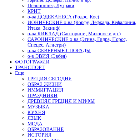
Пелопоннес, Лутраки
КРИТ
о-ва ДОДЕКАНЕСА (Родос, Кос)
ИОНИЧЕСКИЕ о-ва (Корфу, Лефкада, Кефалония,
Итака, Закинф)
о-ва КИКЛАД (Санторини, Миконос и др.)
САРОНИЧЕСКИЕ о-ва (Эгина, Гидра, Порос,
Спецес, Агистри)
о-ва СЕВЕРНЫЕ СПОРАДЫ
о-в ЭВИЯ (Эвбея)
ФОТОГРАФИИ
ТРАНСПОРТ
Еще
ГРЕЦИЯ СЕГОДНЯ
ОБРАЗ ЖИЗНИ
ИММИГРАЦИЯ
ПРАЗДНИКИ
ДРЕВНЯЯ ГРЕЦИЯ И МИФЫ
МУЗЫКА
КУХНЯ
ЯЗЫК
МОДА
ОБРАЗОВАНИЕ
ИСТОРИЯ