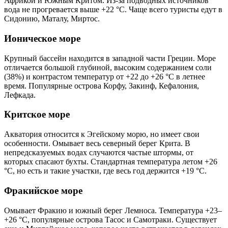
Африкой и Южным Критом. Из-за подводных источников
вода не прогревается выше +22 °С. Чаще всего туристы едут в
Сидонию, Маталу, Миртос.
Ионическое море
Крупный бассейн находится в западной части Греции. Море
отличается большой глубиной, высоким содержанием соли
(38%) и контрастом температур от +22 до +26 °С в летнее
время. Популярные острова Корфу, Закинф, Кефалония,
Лефкада.
Критское море
Акватория относится к Эгейскому морю, но имеет свои
особенности. Омывает весь северный берег Крита. В
непредсказуемых водах случаются частые штормы, от
которых спасают бухты. Стандартная температура летом +26
°С, но есть и такие участки, где весь год держится +19 °С.
Фракийское море
Омывает Фракию и южный берег Лемноса. Температура +23–
+26 °С, популярные острова Тасос и Самотраки. Существует