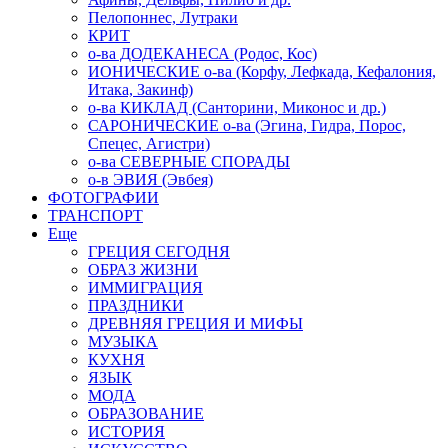
Пелопоннес, Лутраки
КРИТ
о-ва ДОДЕКАНЕСА (Родос, Кос)
ИОНИЧЕСКИЕ о-ва (Корфу, Лефкада, Кефалония,
Итака, Закинф)
о-ва КИКЛАД (Санторини, Миконос и др.)
САРОНИЧЕСКИЕ о-ва (Эгина, Гидра, Порос,
Спецес, Агистри)
о-ва СЕВЕРНЫЕ СПОРАДЫ
о-в ЭВИЯ (Эвбея)
ФОТОГРАФИИ
ТРАНСПОРТ
Еще
ГРЕЦИЯ СЕГОДНЯ
ОБРАЗ ЖИЗНИ
ИММИГРАЦИЯ
ПРАЗДНИКИ
ДРЕВНЯЯ ГРЕЦИЯ И МИФЫ
МУЗЫКА
КУХНЯ
ЯЗЫК
МОДА
ОБРАЗОВАНИЕ
ИСТОРИЯ