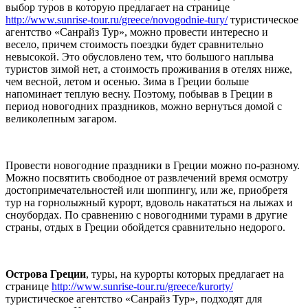
выбор туров в которую предлагает на странице
http://www.sunrise-tour.ru/greece/novogodnie-tury/
туристическое
агентство «Санрайз Тур», можно провести интересно и
весело, причем стоимость поездки будет сравнительно
невысокой. Это обусловлено тем, что большого наплыва
туристов зимой нет, а стоимость проживания в отелях ниже,
чем весной, летом и осенью. Зима в Греции больше
напоминает теплую весну. Поэтому, побывав в Греции в
период новогодних праздников, можно вернуться домой с
великолепным загаром.
Провести новогодние праздники в Греции можно по-разному.
Можно посвятить свободное от развлечений время осмотру
достопримечательностей или шоппингу, или же, приобретя
тур на горнолыжный курорт, вдоволь накататься на лыжах и
сноубордах. По сравнению с новогодними турами в другие
страны, отдых в Греции обойдется сравнительно недорого.
Острова Греции
, туры, на курорты которых предлагает на
странице
http://www.sunrise-tour.ru/greece/kurorty/
туристическое агентство «Санрайз Тур», подходят для