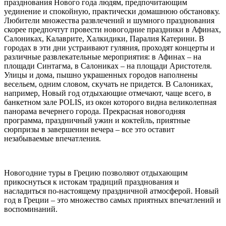
празднования Нового года людям, предпочитающим
уединение и спокойную, практически домашнюю обстановку.
Любители множества развлечений и шумного празднования
скорее предпочтут провести новогодние праздники в Афинах,
Салониках, Калаврите, Халкидики, Паралия Катерини. В
городах в эти дни устраивают гуляния, проходят концерты и
различные развлекательные мероприятия: в Афинах – на
площади Синтагма, в Салониках – на площади Аристотеля.
Улицы и дома, пышно украшенных городов наполнены
весельем, одним словом, скучать не придется. В Салониках,
например, Новый год отдыхающие отмечают, чаще всего, в
банкетном зале POLIS, из окон которого видна великолепная
панорама вечернего города. Прекрасная новогодняя
программа, праздничный ужин и коктейль, приятные
сюрпризы в завершении вечера – все это оставит
незабываемые впечатления.
Новогодние туры в Грецию позволяют отдыхающим
прикоснуться к истокам традиций празднования и
насладиться по-настоящему праздничной атмосферой. Новый
год в Греции – это множество самых приятных впечатлений и
воспоминаний.