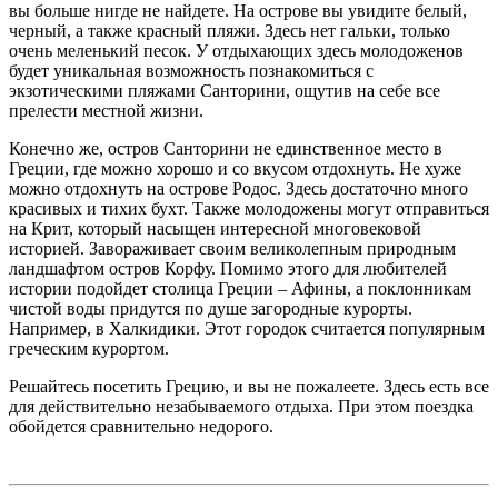
вы больше нигде не найдете. На острове вы увидите белый,
черный, а также красный пляжи. Здесь нет гальки, только
очень меленький песок. У отдыхающих здесь молодоженов
будет уникальная возможность познакомиться с
экзотическими пляжами Санторини, ощутив на себе все
прелести местной жизни.
Конечно же, остров Санторини не единственное место в
Греции, где можно хорошо и со вкусом отдохнуть. Не хуже
можно отдохнуть на острове Родос. Здесь достаточно много
красивых и тихих бухт. Также молодожены могут отправиться
на Крит, который насыщен интересной многовековой
историей. Завораживает своим великолепным природным
ландшафтом остров Корфу. Помимо этого для любителей
истории подойдет столица Греции – Афины, а поклонникам
чистой воды придутся по душе загородные курорты.
Например, в Халкидики. Этот городок считается популярным
греческим курортом.
Решайтесь посетить Грецию, и вы не пожалеете. Здесь есть все
для действительно незабываемого отдыха. При этом поездка
обойдется сравнительно недорого.