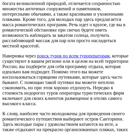
богата великолепной природой, отличается сохранностью
множества античных сооружений и памятников,
интересными обычаями, а также красивыми и ухоженными
пляжами. Кроме того, для молодых пар здесь предлагается
масса романтических программ. Речь идет о круизе, где вы в
романтической обстановке при свечах будете иметь
возможность наблюдать за закатом солнца, получить
расслабляющий массаж для пар или просто насладиться
местной красотой.
Наверняка через
поиск туров по всем туроператорам
, которые
существуют в вашем регионе или в целом на всей территории
России, вы подберете для себя программу отдыха, которая
идеально вам подходит. Помимо этого вы можете
воспользоваться горящими путевками, которые здесь часто
бывают. С помощью такой путевки вы можете неплохо
сэкономить, но при этом хорошо отдохнуть. Нередко в
стоимость недорогих туров операторы туристических фирм
включают для своих клиентов размещение в отелях самого
высокого класса.
К слову, наиболее часто молодожены для проведения своего
романтического путешествия выбирают остров Санторини.
Здесь молодые пары с удовольствием катаются на яхте, а
также отдыхают на прекрасно организованных пляжах, таких