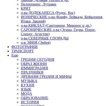
Пелопоннес, Лутраки
КРИТ
о-ва ДОДЕКАНЕСА (Родос, Кос)
ИОНИЧЕСКИЕ о-ва (Корфу, Лефкада, Кефалония,
Итака, Закинф)
о-ва КИКЛАД (Санторини, Миконос и др.)
САРОНИЧЕСКИЕ о-ва (Эгина, Гидра, Порос,
Спецес, Агистри)
о-ва СЕВЕРНЫЕ СПОРАДЫ
о-в ЭВИЯ (Эвбея)
ФОТОГРАФИИ
ТРАНСПОРТ
Еще
ГРЕЦИЯ СЕГОДНЯ
ОБРАЗ ЖИЗНИ
ИММИГРАЦИЯ
ПРАЗДНИКИ
ДРЕВНЯЯ ГРЕЦИЯ И МИФЫ
МУЗЫКА
КУХНЯ
ЯЗЫК
МОДА
ОБРАЗОВАНИЕ
ИСТОРИЯ