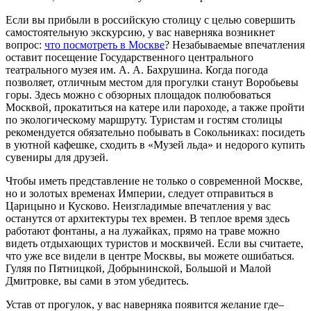
Если вы прибыли в российскую столицу с целью совершить
самостоятельную экскурсию, у вас наверняка возникнет
вопрос:
что посмотреть в Москве
? Незабываемые впечатления
оставит посещение Государственного центрального
театрального музея им. А. А. Бахрушина. Когда погода
позволяет, отличным местом для прогулки станут Воробьевы
горы. Здесь можно с обзорных площадок полюбоваться
Москвой, прокатиться на катере или пароходе, а также пройти
по экологическому маршруту. Туристам и гостям столицы
рекомендуется обязательно побывать в Сокольниках: посидеть
в уютной кафешке, сходить в «Музей льда» и недорого купить
сувениры для друзей.
Чтобы иметь представление не только о современной Москве,
но и золотых временах Империи, следует отправиться в
Царицыно и Кусково. Неизгладимые впечатления у вас
останутся от архитектуры тех времен. В теплое время здесь
работают фонтаны, а на лужайках, прямо на траве можно
видеть отдыхающих туристов и москвичей. Если вы считаете,
что уже все видели в центре Москвы, вы можете ошибаться.
Гуляя по Пятницкой, Добрынинской, Большой и Малой
Дмитровке, вы сами в этом убедитесь.
Устав от прогулок, у вас наверняка появится желание где–