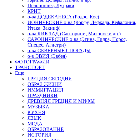
Пелопоннес, Лутраки
КРИТ
о-ва ДОДЕКАНЕСА (Родос, Кос)
ИОНИЧЕСКИЕ о-ва (Корфу, Лефкада, Кефалония,
Итака, Закинф)
о-ва КИКЛАД (Санторини, Миконос и др.)
САРОНИЧЕСКИЕ о-ва (Эгина, Гидра, Порос,
Спецес, Агистри)
о-ва СЕВЕРНЫЕ СПОРАДЫ
о-в ЭВИЯ (Эвбея)
ФОТОГРАФИИ
ТРАНСПОРТ
Еще
ГРЕЦИЯ СЕГОДНЯ
ОБРАЗ ЖИЗНИ
ИММИГРАЦИЯ
ПРАЗДНИКИ
ДРЕВНЯЯ ГРЕЦИЯ И МИФЫ
МУЗЫКА
КУХНЯ
ЯЗЫК
МОДА
ОБРАЗОВАНИЕ
ИСТОРИЯ