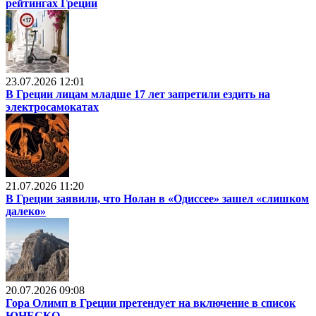
рейтингах Греции
23.07.2026 12:01
В Греции лицам младше 17 лет запретили ездить на
электросамокатах
21.07.2026 11:20
В Греции заявили, что Нолан в «Одиссее» зашел «слишком
далеко»
20.07.2026 09:08
Гора Олимп в Греции претендует на включение в список
ЮНЕСКО