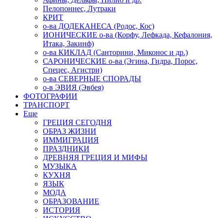
Пелопоннес, Лутраки
КРИТ
о-ва ДОДЕКАНЕСА (Родос, Кос)
ИОНИЧЕСКИЕ о-ва (Корфу, Лефкада, Кефалония,
Итака, Закинф)
о-ва КИКЛАД (Санторини, Миконос и др.)
САРОНИЧЕСКИЕ о-ва (Эгина, Гидра, Порос,
Спецес, Агистри)
о-ва СЕВЕРНЫЕ СПОРАДЫ
о-в ЭВИЯ (Эвбея)
ФОТОГРАФИИ
ТРАНСПОРТ
Еще
ГРЕЦИЯ СЕГОДНЯ
ОБРАЗ ЖИЗНИ
ИММИГРАЦИЯ
ПРАЗДНИКИ
ДРЕВНЯЯ ГРЕЦИЯ И МИФЫ
МУЗЫКА
КУХНЯ
ЯЗЫК
МОДА
ОБРАЗОВАНИЕ
ИСТОРИЯ