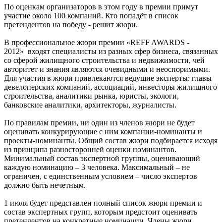
По оценкам организаторов в этом году в премии примут
участие около 100 компаний. Кто попадёт в список
претендентов на победу - решит жюри.
В профессиональное жюри премии «REFF AWARDS -
2012» входят специалисты из разных сфер бизнеса, связанных
со сферой жилищного строительства и недвижимости, чей
авторитет и знания являются очевидными и неоспоримыми.
Для участия в жюри привлекаются ведущие эксперты: главы
девелоперских компаний, ассоциаций, инвесторы жилищного
строительства, аналитики рынка, юристы, экологи,
банковские аналитики, архитекторы, журналисты.
По правилам премии, ни один из членов жюри не будет
оценивать конкурирующие с ним компании-номинанты и
проекты-номинанты. Общий состав жюри подбирается исходя
из принципа разносторонней оценки номинантов.
Минимальный состав экспертной группы, оценивающий
каждую номинацию – 3 человека. Максимальный – не
ограничен, с единственным условием – число экспертов
должно быть нечетным.
1 июля будет представлен полный список жюри премии и
состав экспертных групп, которым предстоит оценивать
претендентов на конкретные номинации. Члены жюри