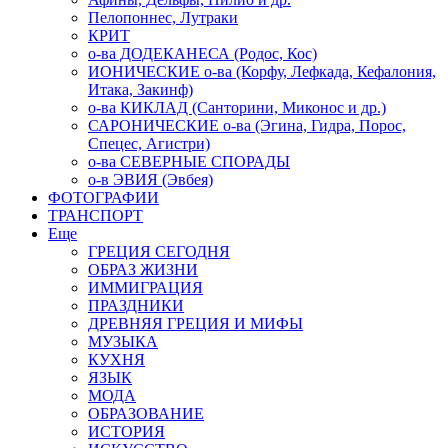
Пелопоннес, Лутраки
КРИТ
о-ва ДОДЕКАНЕСА (Родос, Кос)
ИОНИЧЕСКИЕ о-ва (Корфу, Лефкада, Кефалония,
Итака, Закинф)
о-ва КИКЛАД (Санторини, Миконос и др.)
САРОНИЧЕСКИЕ о-ва (Эгина, Гидра, Порос,
Спецес, Агистри)
о-ва СЕВЕРНЫЕ СПОРАДЫ
о-в ЭВИЯ (Эвбея)
ФОТОГРАФИИ
ТРАНСПОРТ
Еще
ГРЕЦИЯ СЕГОДНЯ
ОБРАЗ ЖИЗНИ
ИММИГРАЦИЯ
ПРАЗДНИКИ
ДРЕВНЯЯ ГРЕЦИЯ И МИФЫ
МУЗЫКА
КУХНЯ
ЯЗЫК
МОДА
ОБРАЗОВАНИЕ
ИСТОРИЯ