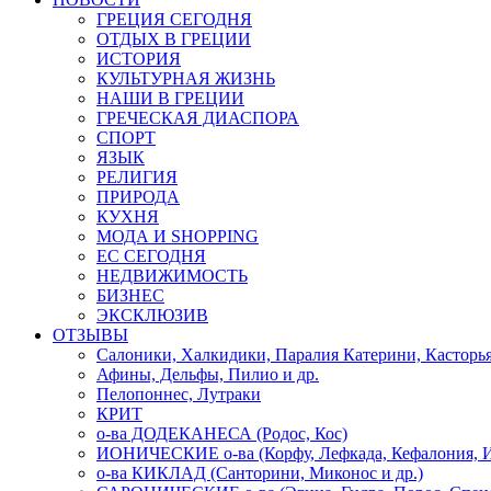
ГРЕЦИЯ СЕГОДНЯ
ОТДЫХ В ГРЕЦИИ
ИСТОРИЯ
КУЛЬТУРНАЯ ЖИЗНЬ
НАШИ В ГРЕЦИИ
ГРЕЧЕСКАЯ ДИАСПОРА
СПОРТ
ЯЗЫК
РЕЛИГИЯ
ПРИРОДА
КУХНЯ
МОДА И SHOPPING
ЕС СЕГОДНЯ
НЕДВИЖИМОСТЬ
БИЗНЕС
ЭКСКЛЮЗИВ
ОТЗЫВЫ
Салоники, Халкидики, Паралия Катерини, Касторь
Афины, Дельфы, Пилио и др.
Пелопоннес, Лутраки
КРИТ
о-ва ДОДЕКАНЕСА (Родос, Кос)
ИОНИЧЕСКИЕ о-ва (Корфу, Лефкада, Кефалония, И
о-ва КИКЛАД (Санторини, Миконос и др.)