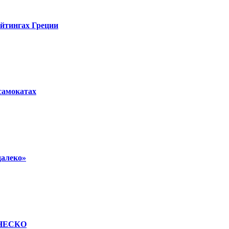
ейтингах Греции
осамокатах
далеко»
 ЮНЕСКО