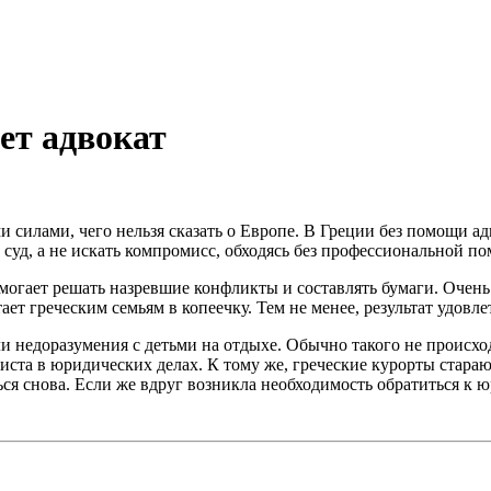
ет адвокат
силами, чего нельзя сказать о Европе. В Греции без помощи ад
в суд, а не искать компромисс, обходясь без профессиональной п
могает решать назревшие конфликты и составлять бумаги. Очень 
ет греческим семьям в копеечку. Тем не менее, результат удовл
 недоразумения с детьми на отдыхе. Обычно такого не происходи
иста в юридических делах. К тому же, греческие курорты стара
ся снова. Если же вдруг возникла необходимость обратиться к юр