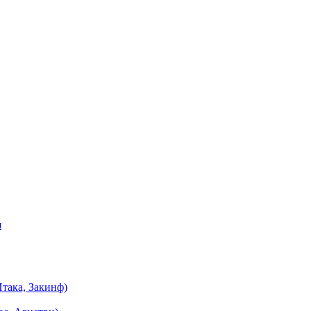
я
така, Закинф)