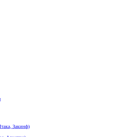
я
така, Закинф)