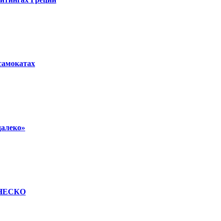
осамокатах
далеко»
 ЮНЕСКО