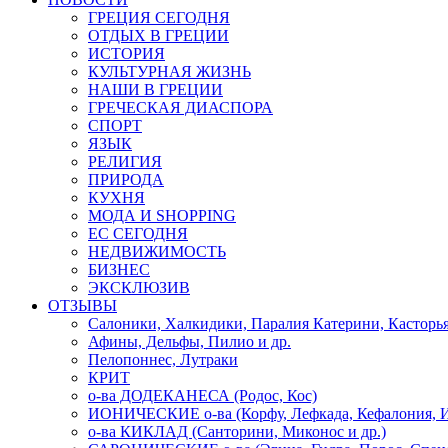
ГРЕЦИЯ СЕГОДНЯ
ОТДЫХ В ГРЕЦИИ
ИСТОРИЯ
КУЛЬТУРНАЯ ЖИЗНЬ
НАШИ В ГРЕЦИИ
ГРЕЧЕСКАЯ ДИАСПОРА
СПОРТ
ЯЗЫК
РЕЛИГИЯ
ПРИРОДА
КУХНЯ
МОДА И SHOPPING
ЕС СЕГОДНЯ
НЕДВИЖИМОСТЬ
БИЗНЕС
ЭКСКЛЮЗИВ
ОТЗЫВЫ
Салоники, Халкидики, Паралия Катерини, Касторь
Афины, Дельфы, Пилио и др.
Пелопоннес, Лутраки
КРИТ
о-ва ДОДЕКАНЕСА (Родос, Кос)
ИОНИЧЕСКИЕ о-ва (Корфу, Лефкада, Кефалония, И
о-ва КИКЛАД (Санторини, Миконос и др.)