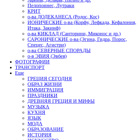
Пелопоннес, Лутраки
КРИТ
о-ва ДОДЕКАНЕСА (Родос, Кос)
ИОНИЧЕСКИЕ о-ва (Корфу, Лефкада, Кефалония,
Итака, Закинф)
о-ва КИКЛАД (Санторини, Миконос и др.)
САРОНИЧЕСКИЕ о-ва (Эгина, Гидра, Порос,
Спецес, Агистри)
о-ва СЕВЕРНЫЕ СПОРАДЫ
о-в ЭВИЯ (Эвбея)
ФОТОГРАФИИ
ТРАНСПОРТ
Еще
ГРЕЦИЯ СЕГОДНЯ
ОБРАЗ ЖИЗНИ
ИММИГРАЦИЯ
ПРАЗДНИКИ
ДРЕВНЯЯ ГРЕЦИЯ И МИФЫ
МУЗЫКА
КУХНЯ
ЯЗЫК
МОДА
ОБРАЗОВАНИЕ
ИСТОРИЯ