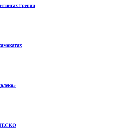
ейтингах Греции
осамокатах
далеко»
 ЮНЕСКО