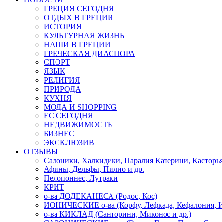
ГРЕЦИЯ СЕГОДНЯ
ОТДЫХ В ГРЕЦИИ
ИСТОРИЯ
КУЛЬТУРНАЯ ЖИЗНЬ
НАШИ В ГРЕЦИИ
ГРЕЧЕСКАЯ ДИАСПОРА
СПОРТ
ЯЗЫК
РЕЛИГИЯ
ПРИРОДА
КУХНЯ
МОДА И SHOPPING
ЕС СЕГОДНЯ
НЕДВИЖИМОСТЬ
БИЗНЕС
ЭКСКЛЮЗИВ
ОТЗЫВЫ
Салоники, Халкидики, Паралия Катерини, Касторь
Афины, Дельфы, Пилио и др.
Пелопоннес, Лутраки
КРИТ
о-ва ДОДЕКАНЕСА (Родос, Кос)
ИОНИЧЕСКИЕ о-ва (Корфу, Лефкада, Кефалония, И
о-ва КИКЛАД (Санторини, Миконос и др.)