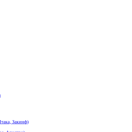
я
така, Закинф)