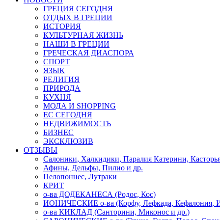
ГРЕЦИЯ СЕГОДНЯ
ОТДЫХ В ГРЕЦИИ
ИСТОРИЯ
КУЛЬТУРНАЯ ЖИЗНЬ
НАШИ В ГРЕЦИИ
ГРЕЧЕСКАЯ ДИАСПОРА
СПОРТ
ЯЗЫК
РЕЛИГИЯ
ПРИРОДА
КУХНЯ
МОДА И SHOPPING
ЕС СЕГОДНЯ
НЕДВИЖИМОСТЬ
БИЗНЕС
ЭКСКЛЮЗИВ
ОТЗЫВЫ
Салоники, Халкидики, Паралия Катерини, Касторь
Афины, Дельфы, Пилио и др.
Пелопоннес, Лутраки
КРИТ
о-ва ДОДЕКАНЕСА (Родос, Кос)
ИОНИЧЕСКИЕ о-ва (Корфу, Лефкада, Кефалония, И
о-ва КИКЛАД (Санторини, Миконос и др.)