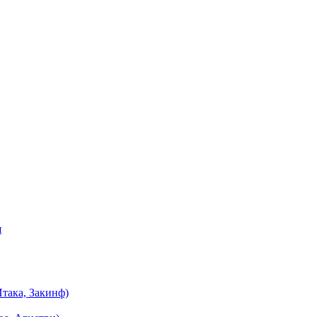
я
така, Закинф)