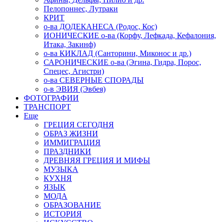
Пелопоннес, Лутраки
КРИТ
о-ва ДОДЕКАНЕСА (Родос, Кос)
ИОНИЧЕСКИЕ о-ва (Корфу, Лефкада, Кефалония,
Итака, Закинф)
о-ва КИКЛАД (Санторини, Миконос и др.)
САРОНИЧЕСКИЕ о-ва (Эгина, Гидра, Порос,
Спецес, Агистри)
о-ва СЕВЕРНЫЕ СПОРАДЫ
о-в ЭВИЯ (Эвбея)
ФОТОГРАФИИ
ТРАНСПОРТ
Еще
ГРЕЦИЯ СЕГОДНЯ
ОБРАЗ ЖИЗНИ
ИММИГРАЦИЯ
ПРАЗДНИКИ
ДРЕВНЯЯ ГРЕЦИЯ И МИФЫ
МУЗЫКА
КУХНЯ
ЯЗЫК
МОДА
ОБРАЗОВАНИЕ
ИСТОРИЯ