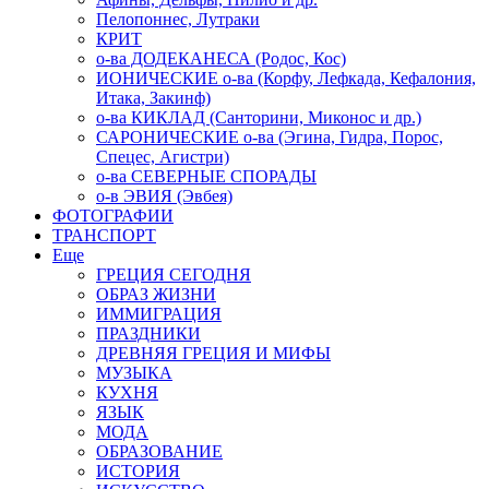
Пелопоннес, Лутраки
КРИТ
о-ва ДОДЕКАНЕСА (Родос, Кос)
ИОНИЧЕСКИЕ о-ва (Корфу, Лефкада, Кефалония,
Итака, Закинф)
о-ва КИКЛАД (Санторини, Миконос и др.)
САРОНИЧЕСКИЕ о-ва (Эгина, Гидра, Порос,
Спецес, Агистри)
о-ва СЕВЕРНЫЕ СПОРАДЫ
о-в ЭВИЯ (Эвбея)
ФОТОГРАФИИ
ТРАНСПОРТ
Еще
ГРЕЦИЯ СЕГОДНЯ
ОБРАЗ ЖИЗНИ
ИММИГРАЦИЯ
ПРАЗДНИКИ
ДРЕВНЯЯ ГРЕЦИЯ И МИФЫ
МУЗЫКА
КУХНЯ
ЯЗЫК
МОДА
ОБРАЗОВАНИЕ
ИСТОРИЯ