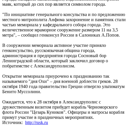
маяк, который до сих пор является символом города.
"По инициативе генерального консульства и по предложению
местного митрополита Анфима захоронение и памятник стали
частью мемориала у кафедрального собора города. Это
величественное мраморное сооружение размером 11 на 3,5
метра", – сообщил генконсул России в Салониках А.Попов.
В сооружении мемориала активное участие приняло
генконсульство, русскоязычная община города,
администрация и предприятия города Сосновый бор
Ленинградской области, который заключил договор о
побратимстве с Александруполисом.
Открытие мемориала приурочено к празднованию так
называемого "дня Охи" – дня военной доблести греков. 28
октября 1940 года правительство Греции отвергло ультиматум
Бенито Муссолини.
Ожидается, что к 28 октября в Александруполис с
дружественным визитом прибудет корабль Черноморского
флота России "Цезарь Куников". Офицеры и матросы корабля
примут участие в праздничных мероприятиях.
Источник:
http://rusk.ru