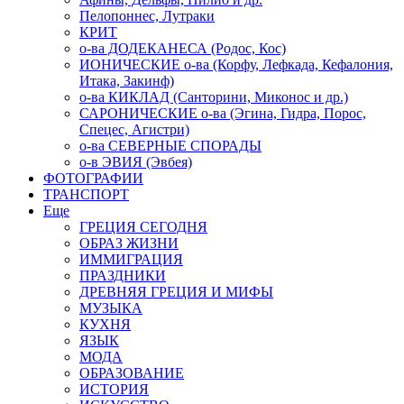
Пелопоннес, Лутраки
КРИТ
о-ва ДОДЕКАНЕСА (Родос, Кос)
ИОНИЧЕСКИЕ о-ва (Корфу, Лефкада, Кефалония,
Итака, Закинф)
о-ва КИКЛАД (Санторини, Миконос и др.)
САРОНИЧЕСКИЕ о-ва (Эгина, Гидра, Порос,
Спецес, Агистри)
о-ва СЕВЕРНЫЕ СПОРАДЫ
о-в ЭВИЯ (Эвбея)
ФОТОГРАФИИ
ТРАНСПОРТ
Еще
ГРЕЦИЯ СЕГОДНЯ
ОБРАЗ ЖИЗНИ
ИММИГРАЦИЯ
ПРАЗДНИКИ
ДРЕВНЯЯ ГРЕЦИЯ И МИФЫ
МУЗЫКА
КУХНЯ
ЯЗЫК
МОДА
ОБРАЗОВАНИЕ
ИСТОРИЯ