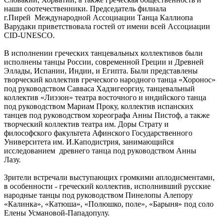
наши соотечественники. Председатель филиала
г.Пирей Международной Ассоциации Танца Каллиопа
Варудаки приветствовала гостей от имени всей Ассоциации
CID-UNESCO.
В исполнении греческих танцевальных коллективов были
исполнены танцы России, современной Греции и Древней
Эллады, Испании, Индии, и Египта. Были представлены
творческий коллектив греческого народного танца «Хоронос»
под руководством Савваса Хадзигеоргиу, танцевальный
коллектив «Лиэзон» театра восточного и индийского танца
под руководством Мариам Проку, коллектив испанских
танцев под руководством хореографа Анны Пистоф, а также
творческий коллектив театра им. Доры Страту и
философского факультета Афинского Государственного
Университета им. И.Каподистрия, занимающийся
исследованием древнего танца под руководством Анны
Лазу.
Зрители встречали выступающих громкими аплодисментами,
в особенности - греческий коллектив, исполнивший русские
народные танцы под руководством Пинелопы Алепору
«Калинка», «Катюша», «Полюшко, поле», «Барыня» под соло
Елены Усмановой-Пападопулу.