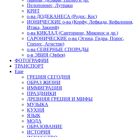
Пелопоннес, Лутраки
КРИТ
о-ва ДОДЕКАНЕСА (Родос, Кос)
ИОНИЧЕСКИЕ о-ва (Корфу, Лефкада, Кефалония,
Итака, Закинф)
о-ва КИКЛАД (Санторини, Миконос и др.)
САРОНИЧЕСКИЕ о-ва (Эгина, Гидра, Порос,
Спецес, Агистри)
о-ва СЕВЕРНЫЕ СПОРАДЫ
о-в ЭВИЯ (Эвбея)
ФОТОГРАФИИ
ТРАНСПОРТ
Еще
ГРЕЦИЯ СЕГОДНЯ
ОБРАЗ ЖИЗНИ
ИММИГРАЦИЯ
ПРАЗДНИКИ
ДРЕВНЯЯ ГРЕЦИЯ И МИФЫ
МУЗЫКА
КУХНЯ
ЯЗЫК
МОДА
ОБРАЗОВАНИЕ
ИСТОРИЯ