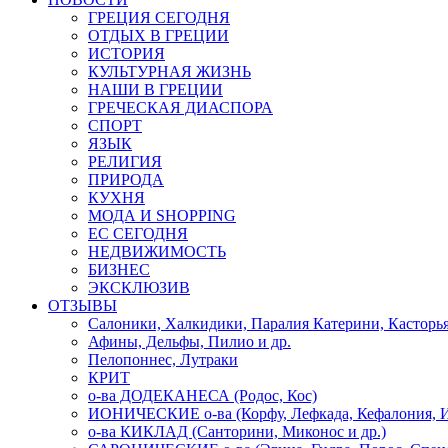
ГРЕЦИЯ СЕГОДНЯ
ОТДЫХ В ГРЕЦИИ
ИСТОРИЯ
КУЛЬТУРНАЯ ЖИЗНЬ
НАШИ В ГРЕЦИИ
ГРЕЧЕСКАЯ ДИАСПОРА
СПОРТ
ЯЗЫК
РЕЛИГИЯ
ПРИРОДА
КУХНЯ
МОДА И SHOPPING
ЕС СЕГОДНЯ
НЕДВИЖИМОСТЬ
БИЗНЕС
ЭКСКЛЮЗИВ
ОТЗЫВЫ
Салоники, Халкидики, Паралия Катерини, Касторь
Афины, Дельфы, Пилио и др.
Пелопоннес, Лутраки
КРИТ
о-ва ДОДЕКАНЕСА (Родос, Кос)
ИОНИЧЕСКИЕ о-ва (Корфу, Лефкада, Кефалония, И
о-ва КИКЛАД (Санторини, Миконос и др.)