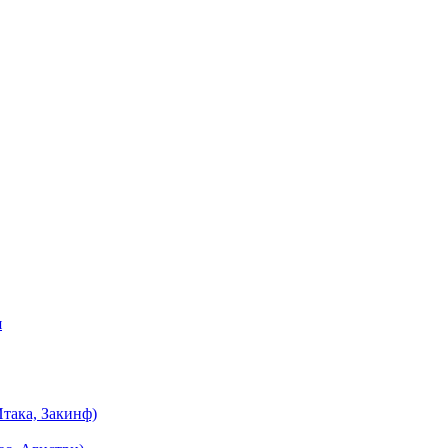
я
така, Закинф)