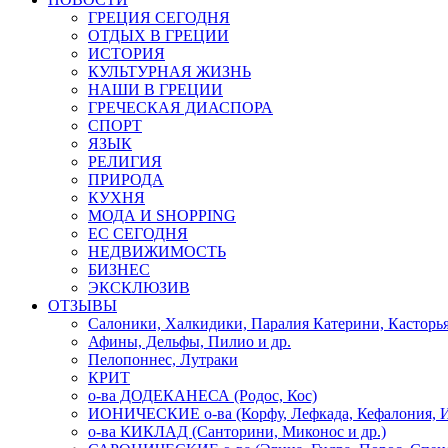
ГРЕЦИЯ СЕГОДНЯ
ОТДЫХ В ГРЕЦИИ
ИСТОРИЯ
КУЛЬТУРНАЯ ЖИЗНЬ
НАШИ В ГРЕЦИИ
ГРЕЧЕСКАЯ ДИАСПОРА
СПОРТ
ЯЗЫК
РЕЛИГИЯ
ПРИРОДА
КУХНЯ
МОДА И SHOPPING
ЕС СЕГОДНЯ
НЕДВИЖИМОСТЬ
БИЗНЕС
ЭКСКЛЮЗИВ
ОТЗЫВЫ
Салоники, Халкидики, Паралия Катерини, Касторь
Афины, Дельфы, Пилио и др.
Пелопоннес, Лутраки
КРИТ
о-ва ДОДЕКАНЕСА (Родос, Кос)
ИОНИЧЕСКИЕ о-ва (Корфу, Лефкада, Кефалония, И
о-ва КИКЛАД (Санторини, Миконос и др.)