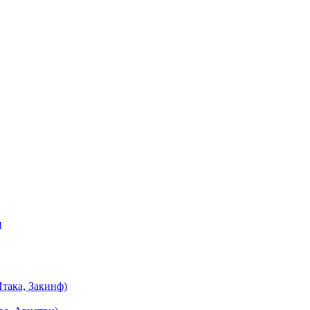
я
така, Закинф)