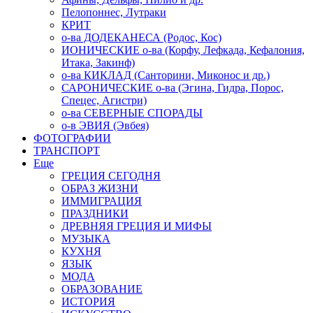
Пелопоннес, Лутраки
КРИТ
о-ва ДОДЕКАНЕСА (Родос, Кос)
ИОНИЧЕСКИЕ о-ва (Корфу, Лефкада, Кефалония,
Итака, Закинф)
о-ва КИКЛАД (Санторини, Миконос и др.)
САРОНИЧЕСКИЕ о-ва (Эгина, Гидра, Порос,
Спецес, Агистри)
о-ва СЕВЕРНЫЕ СПОРАДЫ
о-в ЭВИЯ (Эвбея)
ФОТОГРАФИИ
ТРАНСПОРТ
Еще
ГРЕЦИЯ СЕГОДНЯ
ОБРАЗ ЖИЗНИ
ИММИГРАЦИЯ
ПРАЗДНИКИ
ДРЕВНЯЯ ГРЕЦИЯ И МИФЫ
МУЗЫКА
КУХНЯ
ЯЗЫК
МОДА
ОБРАЗОВАНИЕ
ИСТОРИЯ