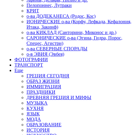
Пелопоннес, Лутраки
КРИТ
о-ва ДОДЕКАНЕСА (Родос, Кос)
ИОНИЧЕСКИЕ о-ва (Корфу, Лефкада, Кефалония,
Итака, Закинф)
о-ва КИКЛАД (Санторини, Миконос и др.)
САРОНИЧЕСКИЕ о-ва (Эгина, Гидра, Порос,
Спецес, Агистри)
о-ва СЕВЕРНЫЕ СПОРАДЫ
о-в ЭВИЯ (Эвбея)
ФОТОГРАФИИ
ТРАНСПОРТ
Еще
ГРЕЦИЯ СЕГОДНЯ
ОБРАЗ ЖИЗНИ
ИММИГРАЦИЯ
ПРАЗДНИКИ
ДРЕВНЯЯ ГРЕЦИЯ И МИФЫ
МУЗЫКА
КУХНЯ
ЯЗЫК
МОДА
ОБРАЗОВАНИЕ
ИСТОРИЯ