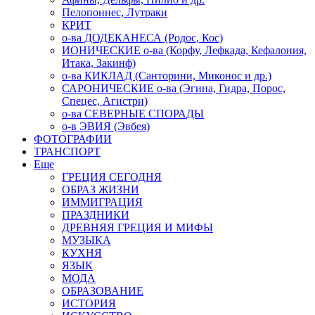
Пелопоннес, Лутраки
КРИТ
о-ва ДОДЕКАНЕСА (Родос, Кос)
ИОНИЧЕСКИЕ о-ва (Корфу, Лефкада, Кефалония,
Итака, Закинф)
о-ва КИКЛАД (Санторини, Миконос и др.)
САРОНИЧЕСКИЕ о-ва (Эгина, Гидра, Порос,
Спецес, Агистри)
о-ва СЕВЕРНЫЕ СПОРАДЫ
о-в ЭВИЯ (Эвбея)
ФОТОГРАФИИ
ТРАНСПОРТ
Еще
ГРЕЦИЯ СЕГОДНЯ
ОБРАЗ ЖИЗНИ
ИММИГРАЦИЯ
ПРАЗДНИКИ
ДРЕВНЯЯ ГРЕЦИЯ И МИФЫ
МУЗЫКА
КУХНЯ
ЯЗЫК
МОДА
ОБРАЗОВАНИЕ
ИСТОРИЯ