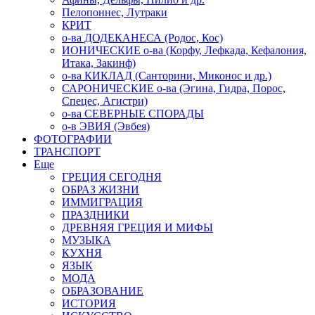
Пелопоннес, Лутраки
КРИТ
о-ва ДОДЕКАНЕСА (Родос, Кос)
ИОНИЧЕСКИЕ о-ва (Корфу, Лефкада, Кефалония,
Итака, Закинф)
о-ва КИКЛАД (Санторини, Миконос и др.)
САРОНИЧЕСКИЕ о-ва (Эгина, Гидра, Порос,
Спецес, Агистри)
о-ва СЕВЕРНЫЕ СПОРАДЫ
о-в ЭВИЯ (Эвбея)
ФОТОГРАФИИ
ТРАНСПОРТ
Еще
ГРЕЦИЯ СЕГОДНЯ
ОБРАЗ ЖИЗНИ
ИММИГРАЦИЯ
ПРАЗДНИКИ
ДРЕВНЯЯ ГРЕЦИЯ И МИФЫ
МУЗЫКА
КУХНЯ
ЯЗЫК
МОДА
ОБРАЗОВАНИЕ
ИСТОРИЯ