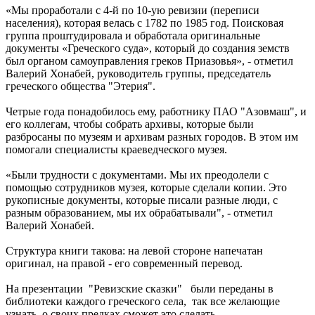
«Мы проработали с 4-й по 10-ую ревизии (переписи
населения), которая велась с 1782 по 1985 год. Поисковая
группа проштудировала и обработала оригинальные
документы «Греческого суда», который до создания земств
был органом самоуправления греков Приазовья», - отметил
Валерий Хонабей, руководитель группы, председатель
греческого общества "Этерия".
Четрые года понадобилось ему, работнику ПАО "Азовмаш", и
его коллегам, чтобы собрать архивы, которые были
разбросаны по музеям и архивам разных городов. В этом им
помогали специалисты краеведческого музея.
«Были трудности с документами. Мы их преодолели с
помощью сотрудников музея, которые сделали копии. Это
рукописные документы, которые писали разные люди, с
разным образованием, мы их обрабатывали", - отметил
Валерий Хонабей.
Структура книги такова: на левой стороне напечатан
оригинал, на правой - его современный перевод.
На презентации "Ревизские сказки" были переданы в
библиотеки каждого греческого села, так все желающие
узнать о своих предках сможет это сделать.