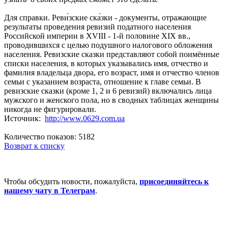
Для справки. Реви́зские ска́зки - документы, отражающие
результаты проведения ревизий податного населения
Российской империи в XVIII - 1-й половине XIX вв.,
проводившихся с целью подушного налогового обложения
населения. Ревизские сказки представляют собой поимённые
списки населения, в которых указывались имя, отчество и
фамилия владельца двора, его возраст, имя и отчество членов
семьи с указанием возраста, отношение к главе семьи. В
ревизские сказки (кроме 1, 2 и 6 ревизий) включались лица
мужского и женского пола, но в сводных таблицах женщины
никогда не фигурировали.
Источник:
http://www.0629.com.ua
Количество показов: 5182
Возврат к списку
Чтобы обсудить новости, пожалуйста,
присоединяйтесь к
нашему чату в Телеграм
.