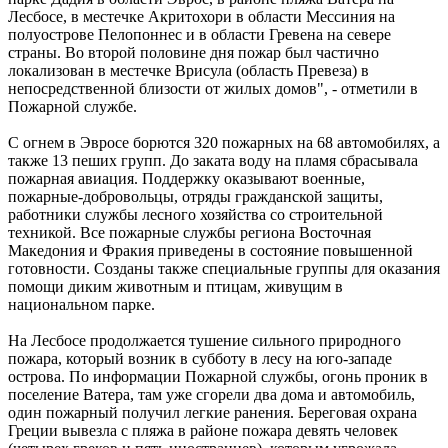
Лесбосе, в местечке Акритохори в области Мессиния на
полуострове Пелопоннес и в области Гревена на севере
страны. Во второй половине дня пожар был частично
локализован в местечке Врисула (область Превеза) в
непосредственной близости от жилых домов", - отметили в
Пожарной службе.
С огнем в Эвросе борются 320 пожарных на 68 автомобилях, а
также 13 пеших групп. До заката воду на пламя сбрасывала
пожарная авиация. Поддержку оказывают военные,
пожарные-добровольцы, отряды гражданской защиты,
работники службы лесного хозяйства со строительной
техникой. Все пожарные службы региона Восточная
Македония и Фракия приведены в состояние повышенной
готовности. Созданы также специальные группы для оказания
помощи диким животным и птицам, живущим в
национальном парке.
На Лесбосе продолжается тушение сильного природного
пожара, который возник в субботу в лесу на юго-западе
острова. По информации Пожарной службы, огонь проник в
поселение Ватера, там уже сгорели два дома и автомобиль,
один пожарный получил легкие ранения. Береговая охрана
Греции вывезла с пляжа в районе пожара девять человек