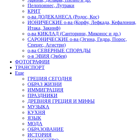
Пелопоннес, Лутраки
КРИТ
о-ва ДОДЕКАНЕСА (Родос, Кос)
ИОНИЧЕСКИЕ о-ва (Корфу, Лефкада, Кефалония,
Итака, Закинф)
о-ва КИКЛАД (Санторини, Миконос и др.)
САРОНИЧЕСКИЕ о-ва (Эгина, Гидра, Порос,
Спецес, Агистри)
о-ва СЕВЕРНЫЕ СПОРАДЫ
о-в ЭВИЯ (Эвбея)
ФОТОГРАФИИ
ТРАНСПОРТ
Еще
ГРЕЦИЯ СЕГОДНЯ
ОБРАЗ ЖИЗНИ
ИММИГРАЦИЯ
ПРАЗДНИКИ
ДРЕВНЯЯ ГРЕЦИЯ И МИФЫ
МУЗЫКА
КУХНЯ
ЯЗЫК
МОДА
ОБРАЗОВАНИЕ
ИСТОРИЯ