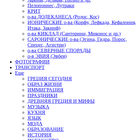
Пелопоннес, Лутраки
КРИТ
о-ва ДОДЕКАНЕСА (Родос, Кос)
ИОНИЧЕСКИЕ о-ва (Корфу, Лефкада, Кефалония,
Итака, Закинф)
о-ва КИКЛАД (Санторини, Миконос и др.)
САРОНИЧЕСКИЕ о-ва (Эгина, Гидра, Порос,
Спецес, Агистри)
о-ва СЕВЕРНЫЕ СПОРАДЫ
о-в ЭВИЯ (Эвбея)
ФОТОГРАФИИ
ТРАНСПОРТ
Еще
ГРЕЦИЯ СЕГОДНЯ
ОБРАЗ ЖИЗНИ
ИММИГРАЦИЯ
ПРАЗДНИКИ
ДРЕВНЯЯ ГРЕЦИЯ И МИФЫ
МУЗЫКА
КУХНЯ
ЯЗЫК
МОДА
ОБРАЗОВАНИЕ
ИСТОРИЯ