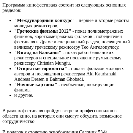
Программа кинофестиваля состоит из следующих основных
разделов:
"Международный конкурс"
- первые и вторые работы
молодых режиссеров,
"Греческие фильмы 2012"
- показ полнометражных
фильмов, короткометражных фильмов - победителей
фестиваля в Драме и специальный раздел, посвященный
великому греческому режиссеру Тео Ангелопулосу,
"Взгляд на Балканы"
- показ работ балканских
режиссеров и специальное посвящение румынскому
режиссеру Christian Mungiu,
"Открытые горизонты"
- показы фильмов молодых
авторов и посвящения режиссерам Aki Kaurismaki,
Andreas Dresen и Bahman Ghobadi,
"Ночные картины"
- необычные, шокирующие
фильмы
и другие.
В рамках фестиваля пройдут встречи профессионалов в
области кино, на которых они смогут обсудить возможное
сотрудничество.
В подарок к столетию освобождения Салоник 53-й