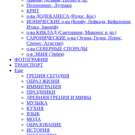
Пелопоннес, Лутраки
КРИТ
о-ва ДОДЕКАНЕСА (Родос, Кос)
ИОНИЧЕСКИЕ о-ва (Корфу, Лефкада, Кефалония,
Итака, Закинф)
о-ва КИКЛАД (Санторини, Миконос и др.)
САРОНИЧЕСКИЕ о-ва (Эгина, Гидра, Порос,
Спецес, Агистри)
о-ва СЕВЕРНЫЕ СПОРАДЫ
о-в ЭВИЯ (Эвбея)
ФОТОГРАФИИ
ТРАНСПОРТ
Еще
ГРЕЦИЯ СЕГОДНЯ
ОБРАЗ ЖИЗНИ
ИММИГРАЦИЯ
ПРАЗДНИКИ
ДРЕВНЯЯ ГРЕЦИЯ И МИФЫ
МУЗЫКА
КУХНЯ
ЯЗЫК
МОДА
ОБРАЗОВАНИЕ
ИСТОРИЯ