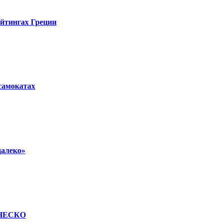
ейтингах Греции
осамокатах
далеко»
 ЮНЕСКО