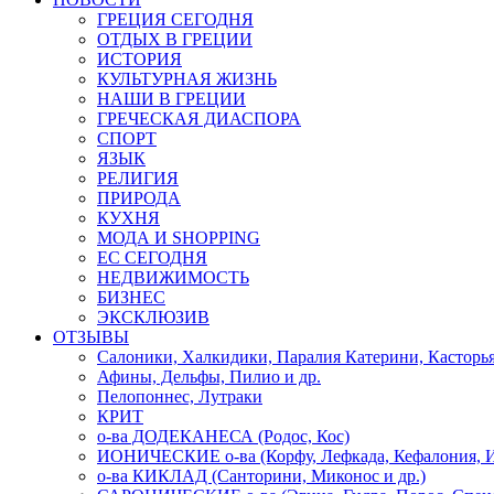
ГРЕЦИЯ СЕГОДНЯ
ОТДЫХ В ГРЕЦИИ
ИСТОРИЯ
КУЛЬТУРНАЯ ЖИЗНЬ
НАШИ В ГРЕЦИИ
ГРЕЧЕСКАЯ ДИАСПОРА
СПОРТ
ЯЗЫК
РЕЛИГИЯ
ПРИРОДА
КУХНЯ
МОДА И SHOPPING
ЕС СЕГОДНЯ
НЕДВИЖИМОСТЬ
БИЗНЕС
ЭКСКЛЮЗИВ
ОТЗЫВЫ
Салоники, Халкидики, Паралия Катерини, Касторь
Афины, Дельфы, Пилио и др.
Пелопоннес, Лутраки
КРИТ
о-ва ДОДЕКАНЕСА (Родос, Кос)
ИОНИЧЕСКИЕ о-ва (Корфу, Лефкада, Кефалония, И
о-ва КИКЛАД (Санторини, Миконос и др.)