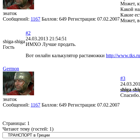
Может, к
Какой на
знаток
Какие ес
Сообщений:
1167
Баллов:
649
Регистрация:
07.02.2007
Может, в
#2
24.03.2013 21:54:51
shiga-shiga
ИМХО Лучше продать.
Гость
Вот онлайн калькулятор растаможки
http://www.tks.ru
Germon
#3
24.03.201
shiga-shi
Спасибо.
знаток
Сообщений:
1167
Баллов:
649
Регистрация:
07.02.2007
Страницы:
1
Читают тему (гостей:
1
)