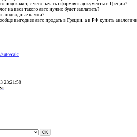
то подскажет, с чего начать оформлять документы в Греции?
лог на ввоз такого авто нужно будет заплатить?
ть подводные камни?
ообще выгоднее авто продать в Греции, а в РФ купить аналогич
/auto/calc
3 23:21:58
ga