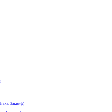
я
така, Закинф)