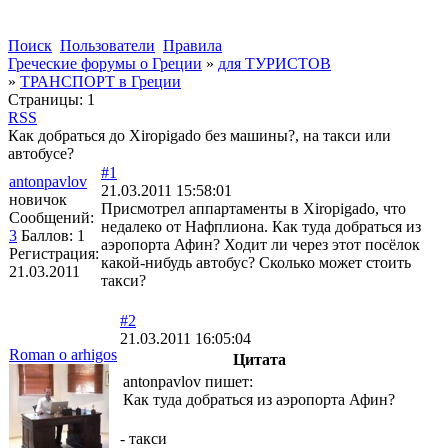
Поиск
Пользователи
Правила
Греческие форумы о Греции
»
для ТУРИСТОВ
»
ТРАНСПОРТ в Греции
Страницы:
1
RSS
Как добраться до Xiropigado без машины?, на такси или
автобусе?
#1
antonpavlov
21.03.2011 15:58:01
новичок
Присмотрел аппартаменты в Xiropigado, что
Сообщений:
недалеко от Нафплиона. Как туда добраться из
3
Баллов:
1
аэропорта Афин? Ходит ли через этот посёлок
Регистрация:
какой-нибудь автобус? Сколько может стоить
21.03.2011
такси?
#2
21.03.2011 16:05:04
Roman o arhigos
Цитата
antonpavlov пишет:
Как туда добраться из аэропорта Афин?
- такси