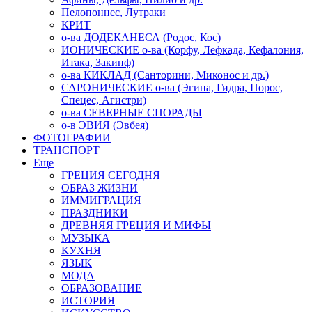
Пелопоннес, Лутраки
КРИТ
о-ва ДОДЕКАНЕСА (Родос, Кос)
ИОНИЧЕСКИЕ о-ва (Корфу, Лефкада, Кефалония,
Итака, Закинф)
о-ва КИКЛАД (Санторини, Миконос и др.)
САРОНИЧЕСКИЕ о-ва (Эгина, Гидра, Порос,
Спецес, Агистри)
о-ва СЕВЕРНЫЕ СПОРАДЫ
о-в ЭВИЯ (Эвбея)
ФОТОГРАФИИ
ТРАНСПОРТ
Еще
ГРЕЦИЯ СЕГОДНЯ
ОБРАЗ ЖИЗНИ
ИММИГРАЦИЯ
ПРАЗДНИКИ
ДРЕВНЯЯ ГРЕЦИЯ И МИФЫ
МУЗЫКА
КУХНЯ
ЯЗЫК
МОДА
ОБРАЗОВАНИЕ
ИСТОРИЯ