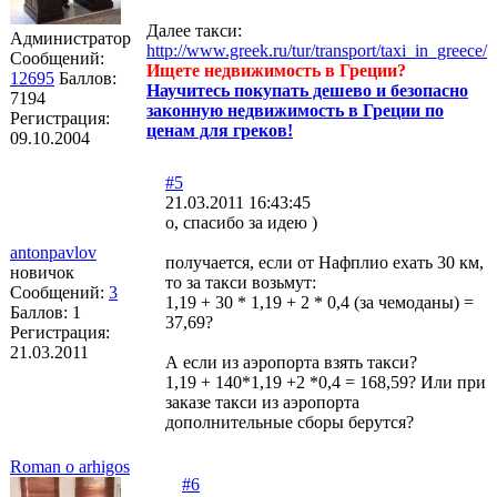
Далее такси:
Администратор
http://www.greek.ru/tur/transport/taxi_in_greece/
Сообщений:
Ищете недвижимость в Греции?
12695
Баллов:
Научитесь покупать дешево и безопасно
7194
законную недвижимость в Греции по
Регистрация:
ценам для греков!
09.10.2004
#5
21.03.2011 16:43:45
о, спасибо за идею )
antonpavlov
получается, если от Нафплио ехать 30 км,
новичок
то за такси возьмут:
Сообщений:
3
1,19 + 30 * 1,19 + 2 * 0,4 (за чемоданы) =
Баллов:
1
37,69?
Регистрация:
21.03.2011
А если из аэропорта взять такси?
1,19 + 140*1,19 +2 *0,4 = 168,59? Или при
заказе такси из аэропорта
дополнительные сборы берутся?
Roman o arhigos
#6