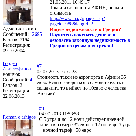
21.03.2011 16:49:17
Такси из аэропорта АФИН, цены и
стоимость
http://www.aia.gr/pages.asp?
pageid=988&langid=2
Администратор
Ищете недвижимость в Греции?
Сообщений:
12695
Научитесь покупать дешево и
Баллов:
7194
безопасно законную недвижимость в
Регистрация:
Греции по ценам для греков!
09.10.2004
Гордей
#7
Аристофанов
02.07.2013 16:52:28
новичок
Стоимость такси из аэропорта в Афины 35
Сообщений:
4
евро. Если сговориться в самолете ехать в
Баллов:
2
складчину, то выйдет по 10евро с человека.
Регистрация:
Это так?
22.06.2013
#8
04.07.2013 11:53:58
Roman o arhigos
С 5 утра и до 12 ночи действует дневной
тариф в размере 35 евро, с 12 ночи до 5 утра
– ночной тариф - 50 евро.