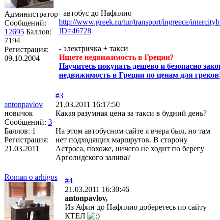
- автобус до Нафплио
Администратор
http://www.greek.ru/tur/transport/ingreece/intercit
Сообщений:
ID=46728
12695
Баллов:
7194
- электричка + такси
Регистрация:
Ищете недвижимость в Греции?
09.10.2004
Научитесь покупать дешево и безопасно зак
недвижимость в Греции по ценам для греков
#3
antonpavlov
21.03.2011 16:17:50
новичок
Какая разумная цена за такси в будний день?
Сообщений:
3
Баллов:
1
На этом автобусном сайте я вчера был, но там
Регистрация:
нет подходящих маршрутов. В сторону
21.03.2011
Астроса, похоже, ничего не ходит по берегу
Арголидского залива?
Roman o arhigos
#4
21.03.2011 16:30:46
antonpavlov,
Из Афин до Нафплио доберетесь по сайту
КТЕЛ