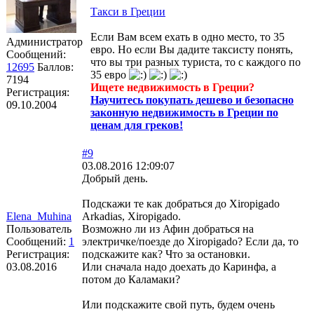
Такси в Греции
Если Вам всем ехать в одно место, то 35
Администратор
евро. Но если Вы дадите таксисту понять,
Сообщений:
что вы три разных туриста, то с каждого по
12695
Баллов:
35 евро
7194
Ищете недвижимость в Греции?
Регистрация:
Научитесь покупать дешево и безопасно
09.10.2004
законную недвижимость в Греции по
ценам для греков!
#9
03.08.2016 12:09:07
Добрый день.
Подскажи те как добраться до Xiropigado
Elena_Muhina
Arkadias, Xiropigado.
Пользователь
Возможно ли из Афин добраться на
Сообщений:
1
электричке/поезде до Xiropigado? Если да, то
Регистрация:
подскажите как? Что за остановки.
03.08.2016
Или сначала надо доехать до Каринфа, а
потом до Каламаки?
Или подскажите свой путь, будем очень