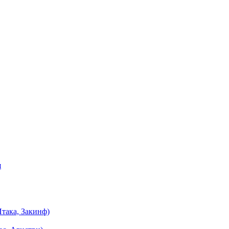
я
така, Закинф)