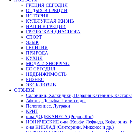
ГРЕЦИЯ СЕГОДНЯ
ОТДЫХ В ГРЕЦИИ
ИСТОРИЯ
КУЛЬТУРНАЯ ЖИЗНЬ
НАШИ В ГРЕЦИИ
ГРЕЧЕСКАЯ ДИАСПОРА
СПОРТ
ЯЗЫК
РЕЛИГИЯ
ПРИРОДА
КУХНЯ
МОДА И SHOPPING
ЕС СЕГОДНЯ
НЕДВИЖИМОСТЬ
БИЗНЕС
ЭКСКЛЮЗИВ
ОТЗЫВЫ
Салоники, Халкидики, Паралия Катерини, Касторь
Афины, Дельфы, Пилио и др.
Пелопоннес, Лутраки
КРИТ
о-ва ДОДЕКАНЕСА (Родос, Кос)
ИОНИЧЕСКИЕ о-ва (Корфу, Лефкада, Кефалония, И
о-ва КИКЛАД (Санторини, Миконос и др.)