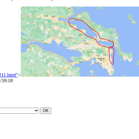
4211.html"
>
:59:18