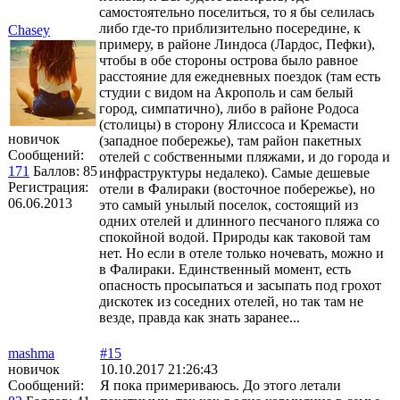
самостоятельно поселиться, то я бы селилась
либо где-то приблизительно посередине, к
Chasey
примеру, в районе Линдоса (Лардос, Пефки),
чтобы в обе стороны острова было равное
расстояние для ежедневных поездок (там есть
студии с видом на Акрополь и сам белый
город, симпатично), либо в районе Родоса
(столицы) в сторону Ялиссоса и Кремасти
новичок
(западное побережье), там район пакетных
Сообщений:
отелей с собственными пляжами, и до города и
171
Баллов:
85
инфраструктуры недалеко). Самые дешевые
Регистрация:
отели в Фалираки (восточное побережье), но
06.06.2013
это самый унылый поселок, состоящий из
одних отелей и длинного песчаного пляжа со
спокойной водой. Природы как таковой там
нет. Но если в отеле только ночевать, можно и
в Фалираки. Единственный момент, есть
опасность просыпаться и засыпать под грохот
дискотек из соседних отелей, но так там не
везде, правда как знать заранее...
mashma
#15
новичок
10.10.2017 21:26:43
Сообщений:
Я пока примериваюсь. До этого летали