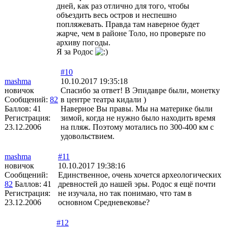
дней, как раз отлично для того, чтобы
объездить весь остров и неспешно
попляжевать. Правда там наверное будет
жарче, чем в районе Толо, но проверьте по
архиву погоды.
Я за Родос
#10
mashma
10.10.2017 19:35:18
новичок
Спасибо за ответ! В Эпидавре были, монетку
Сообщений:
82
в центре театра кидали )
Баллов:
41
Наверное Вы правы. Мы на материке были
Регистрация:
зимой, когда не нужно было находить время
23.12.2006
на пляж. Поэтому мотались по 300-400 км с
удовольствием.
mashma
#11
новичок
10.10.2017 19:38:16
Сообщений:
Единственное, очень хочется археологических
82
Баллов:
41
древностей до нашей эры. Родос я ещё почти
Регистрация:
не изучала, но так понимаю, что там в
23.12.2006
основном Средневековье?
#12