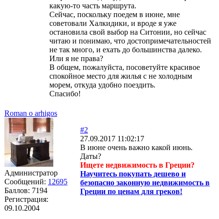
какую-то часть маршрута.
Сейчас, поскольку поедем в июне, мне
советовали Халкидики, и вроде я уже
остановила свой выбор на Ситонии, но сейчас
читаю и понимаю, что достопримечательностей
не так много, и ехать до большинства далеко.
Или я не права?
В общем, пожалуйста, посоветуйте красивое
спокойное место для жилья с не холодным
морем, откуда удобно поездить.
Спасибо!
Roman o arhigos
#2
27.09.2017 11:02:17
В июне очень важно какой июнь.
Даты?
Ищете недвижимость в Греции?
Администратор
Научитесь покупать дешево и
Сообщений:
12695
безопасно законную недвижимость в
Баллов:
7194
Греции по ценам для греков!
Регистрация:
09.10.2004