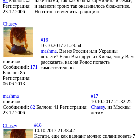
82
Баллов:
41
пакетными, так как я одна кормилица в семье,
Регистрация:
и вывезти троих так оказывалось бюджетнее.
23.12.2006
Но готова изменить традицию.
Chasey
#16
10.10.2017 21:29:54
mashma
, Вы из России или Украины
летаете? Если Вы вдруг из Киева, могу Вам
новичок
рассказать, как на Родос попасть
Сообщений:
171
самостоятельно.
Баллов:
85
Регистрация:
06.06.2013
mashma
#17
новичок
10.10.2017 21:32:25
Сообщений:
82
Баллов:
41
Регистрация:
Chasey
, из Москвы
23.12.2006
летим.
#18
Chasey
10.10.2017 21:38:42
Кстати, еще как вариант можно спланировать 7