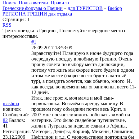
Поиск
Пользователи
Правила
Греческие форумы о Греции
»
для ТУРИСТОВ
»
Выбор
РЕГИОНА ГРЕЦИИ для отдыха
Страницы:
1
RSS
Третья поездка в Грецию., Посоветуйте очередное место с
интересностями.
#1
26.09.2017 18:53:09
Здравствуйте! Планирую в июне будущего года
очередную поездку в любимую Грецию. Очень
прошу совета по выбору места дислокации,
потому что жить мы скорее всего будем в одном
и том же месте (скорее всего будет пакетный
тур), а поездить хочется, как обычно, много. И,
как всегда, во времени мы ограничены, всего 11-
12 дней.
Итак, нас трое: я, моя мама и мой сын-
mashma
первоклашка. Возьмём в аренду машину. В
новичок
прошлом году объездили почти весь Крит, в
Сообщений:
2007 мне посчастливилось побывать зимой на
82
Баллов:
материке. Это было свадебное путешествие,
41
жили в Лутраки, за неделю ездили в Афины,
Регистрация:
Метеоры, Дельфы, Коринф, Микены, Олимпию,
23.12.2006
Нафплион и т.д. С удовольствием повторила бы