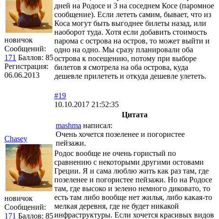
дней на Родосе и 3 на соседнем Косе (паромное
сообщение). Если лететь самим, бывает, что из
Коса могут быть выгоднее билеты назад, или
наоборот туда. Хотя если добавить стоимость
новичок
парома с острова на остров, то может выйти и
Сообщений:
одно на одно. Мы сразу планировали оба
171
Баллов:
85
острова к посещению, потому при выборе
Регистрация:
билетов я смотрела на оба острова, куда
06.06.2013
дешевле прилететь и откуда дешевле улететь.
#19
10.10.2017 21:52:35
Цитата
mashma
написал:
Очень хочется позеленее и погористее
Chasey
пейзажи.
Родос вообще не очень гористый по
сравнению с некоторыми другими остовами
Греции. Я и сама люблю жить как раз там, где
позеленее и погористее пейзажи. Но на Родосе
там, где высоко и зелено немного диковато, то
есть там либо вообще нет жилья, либо какая-то
новичок
мелкая деревня, где не будет никакой
Сообщений:
инфраструктуры. Если хочется красивых видов
171
Баллов:
85