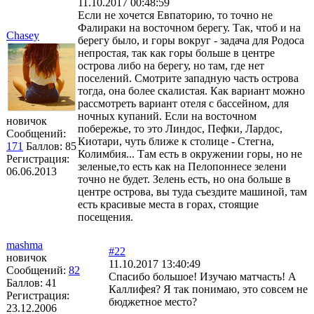
11.10.2017 00:48:59
Если не хочется Евпаторию, то точно не
Фалираки на восточном берегу. Так, чтоб и на
Chasey
берегу было, и горы вокруг - задача для Родоса
непростая, так как горы больше в центре
острова либо на берегу, но там, где нет
поселений. Смотрите западную часть острова
тогда, она более скалистая. Как вариант можно
рассмотреть вариант отеля с бассейном, для
ночных купаний. Если на восточном
новичок
побережье, то это Линдос, Пефки, Лардос,
Сообщений:
Киотари, чуть ближе к столице - Стегна,
171
Баллов:
85
Колимбия... Там есть в окружении горы, но не
Регистрация:
зеленые,то есть как на Пелопоннесе зелени
06.06.2013
точно не будет. Зелень есть, но она больше в
центре острова, вы туда съездите машиной, там
есть красивые места в горах, стоящие
посещения.
mashma
#22
новичок
11.10.2017 13:40:49
Сообщений:
82
Спасибо большое! Изучаю матчасть! А
Баллов:
41
Каллифея? Я так понимаю, это совсем не
Регистрация:
бюджетное место?
23.12.2006