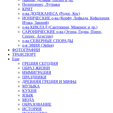
Пелопоннес, Лутраки
КРИТ
о-ва ДОДЕКАНЕСА (Родос, Кос)
ИОНИЧЕСКИЕ о-ва (Корфу, Лефкада, Кефалония,
Итака, Закинф)
о-ва КИКЛАД (Санторини, Миконос и др.)
САРОНИЧЕСКИЕ о-ва (Эгина, Гидра, Порос,
Спецес, Агистри)
о-ва СЕВЕРНЫЕ СПОРАДЫ
о-в ЭВИЯ (Эвбея)
ФОТОГРАФИИ
ТРАНСПОРТ
Еще
ГРЕЦИЯ СЕГОДНЯ
ОБРАЗ ЖИЗНИ
ИММИГРАЦИЯ
ПРАЗДНИКИ
ДРЕВНЯЯ ГРЕЦИЯ И МИФЫ
МУЗЫКА
КУХНЯ
ЯЗЫК
МОДА
ОБРАЗОВАНИЕ
ИСТОРИЯ