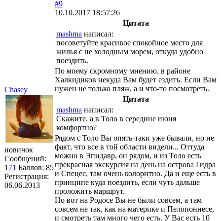
#9
10.10.2017 18:57:26
Цитата
mashma
написал:
посоветуйте красивое спокойное место для
жилья с не холодным морем, откуда удобно
поездить.
По моему скромному мнению, в районе
Халкидиков некуда Вам будет ездить. Если Вам
нужен не только пляж, а и что-то посмотреть.
Chasey
Цитата
mashma
написал:
Скажите, а в Толо в середине июня
комфортно?
Рядом с Толо Вы опять-таки уже бывали, но не
факт, что все в той области видели... Оттуда
новичок
можно в Эпидавр, он рядом, и из Толо есть
Сообщений:
прекрасная экскурсия на день на острова Гидра
171
Баллов:
85
и Спецес, там очень колоритно. Да и еще есть в
Регистрация:
принципе куда поездить, если чуть дальше
06.06.2013
проложить маршрут.
Но вот на Родосе Вы не были совсем, а там
совсем не так, как на материке и Пелопоннесе,
и смотреть там много чего есть. У Вас есть 10