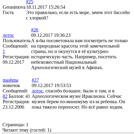
#25
Gerasimova
18.11.2017 15:26:54
Гость
Это правильно, если есть море, зачем этот бассейн
с хлоркой?
#26
лотос
09.12.2017 19:36:23
Пользователь
А я-бы посоветовала вам посмотреть не только
Сообщений:
на природные красоты этой замечательной
1
страны, но и окунутся в её культурно-
Регистрация:
историческую часть. Например, посетить
09.12.2017
небезизвестный Национальный
Археологический музей в Афинах.
mashma
#27
новичок
09.12.2017 19:53:53
Сообщений:
лотос
, спасибо большое, были и там, и в
82
Баллов:
41
Археологическом музее Ираклиона. Сейчас
Регистрация:
музеев берем по-минимуму из-за ребенка. Он
23.12.2006
пока тяжело переносит. Но всё равно ходим.
Страницы:
1
Читают тему (гостей:
1
)