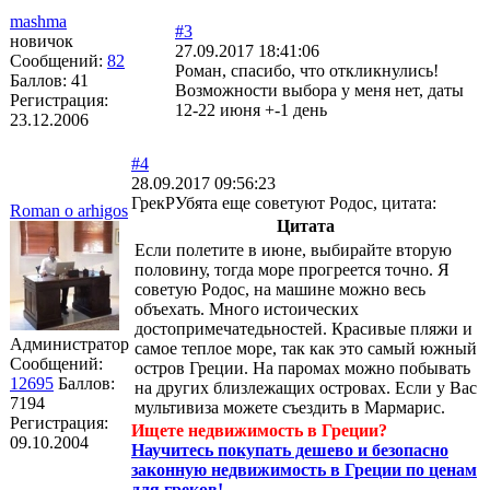
mashma
#3
новичок
27.09.2017 18:41:06
Сообщений:
82
Роман, спасибо, что откликнулись!
Баллов:
41
Возможности выбора у меня нет, даты
Регистрация:
12-22 июня +-1 день
23.12.2006
#4
28.09.2017 09:56:23
ГрекРУбята еще советуют Родос, цитата:
Roman o arhigos
Цитата
Если полетите в июне, выбирайте вторую
половину, тогда море прогреется точно. Я
советую Родос, на машине можно весь
объехать. Много истоических
достопримечатедьностей. Красивые пляжи и
Администратор
самое теплое море, так как это самый южный
Сообщений:
остров Греции. На паромах можно побывать
12695
Баллов:
на других близлежащих островах. Если у Вас
7194
мультивиза можете съездить в Мармарис.
Регистрация:
Ищете недвижимость в Греции?
09.10.2004
Научитесь покупать дешево и безопасно
законную недвижимость в Греции по ценам
для греков!