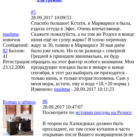
#5
28.09.2017 10:09:53
Спасибо большое! Кстати, в Мармарисе я была,
ездила оттуда в Эфес. Очень впечатляюще.
mashma
Скажите пожалуйста, а на том же Родосе в конце
новичок
июня ещё не супер жарко? Я плохо переношу
Сообщений:
жару за 30, помню в Мармарисе 30 мая днём
82
Баллов:
было уже пекло. Но если разница с северной
41
Грецией в принципе минимальна, не буду
Регистрация:
обращать на этот фактор особого внимания. Мои
23.12.2006
предыдущие поездки были в январе и конце
сентября, в этот раз выбирать не приходится -
только июнь, и только вторая половина. Сын у
меня морж, кстати, ему и вода +18,+20 норма )
Изменено:
mashma
-
28.09.2017 10:11:23
#6
Roman o arhigos
28.09.2017 10:47:07
Посмотрите по
истории погоды на Родосе
.
В теории на Халкидиках должно быть
прохладнее, но там сезон купания я часто
открываю после Вашего возвращения (я не