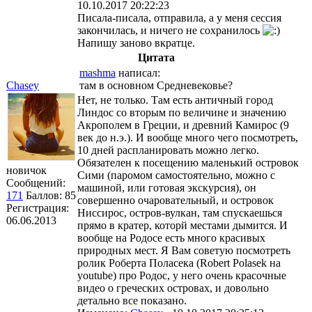
10.10.2017 20:22:23
Писала-писала, отправила, а у меня сессия
закончилась, и ничего не сохранилось
Напишу заново вкратце.
Цитата
mashma
написал:
Chasey
там в основном Средневековье?
Нет, не только. Там есть античный город
Линдос со вторым по величине и значению
Акрополем в Греции, и древний Камирос (9
век до н.э.). И вообще много чего посмотреть,
10 дней распланировать можно легко.
Обязателен к посещению маленький островок
новичок
Сими (паромом самостоятельно, можно с
Сообщений:
машиной, или готовая экскурсия), он
171
Баллов:
85
совершенно очаровательный, и островок
Регистрация:
Ниссирос, остров-вулкан, там спускаешься
06.06.2013
прямо в кратер, которй местами дымится. И
вообще на Родосе есть много красивых
природных мест. Я Вам советую посмотреть
ролик Роберта Поласека (Robert Polasek на
youtube) про Родос, у него очень красочные
видео о греческих островах, и довольно
детально все показано.