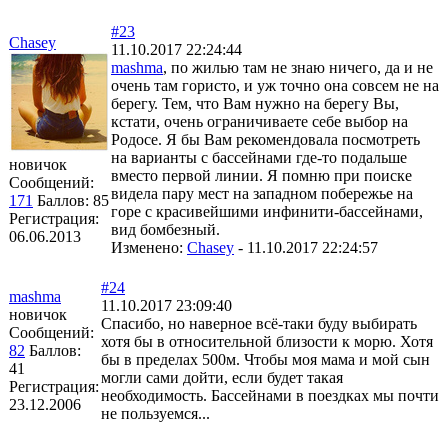
#23
Chasey
11.10.2017 22:24:44
mashma
, по жилью там не знаю ничего, да и не
очень там гористо, и уж точно она совсем не на
берегу. Тем, что Вам нужно на берегу Вы,
кстати, очень ограничиваете себе выбор на
Родосе. Я бы Вам рекомендовала посмотреть
на варианты с бассейнами где-то подальше
новичок
вместо первой линии. Я помню при поиске
Сообщений:
видела пару мест на западном побережье на
171
Баллов:
85
горе с красивейшими инфинити-бассейнами,
Регистрация:
вид бомбезный.
06.06.2013
Изменено:
Chasey
-
11.10.2017 22:24:57
#24
mashma
11.10.2017 23:09:40
новичок
Спасибо, но наверное всё-таки буду выбирать
Сообщений:
хотя бы в относительной близости к морю. Хотя
82
Баллов:
бы в пределах 500м. Чтобы моя мама и мой сын
41
могли сами дойти, если будет такая
Регистрация:
необходимость. Бассейнами в поездках мы почти
23.12.2006
не пользуемся...