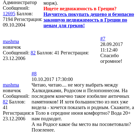
Администратор
морж).
Сообщений:
Ищете недвижимость в Греции?
12695
Баллов:
Научитесь покупать дешево и безопасно
7194
Регистрация:
законную недвижимость в Греции по
09.10.2004
ценам для греков!
#7
mashma
28.09.2017
новичок
11:12:40
Сообщений:
82
Баллов:
41
Регистрация:
Спасибо
23.12.2006
огромное!
#8
10.10.2017 17:30:00
mashma
Читаю, читаю.... не могу выбрать между
новичок
Халкидиками, Родосом и Пелопоннесом. На
Сообщений:
последнем конечно такое изобилие античных
82
Баллов:
памятников! И хотя большинство из них уже
41
видела - хочется показать и родным. Скажите, а
Регистрация:
в Толо в середине июня комфортно? Вода 20+
23.12.2006
нам подходит.
А на Родосе какое бы место вы посоветовали?
Позеленее.