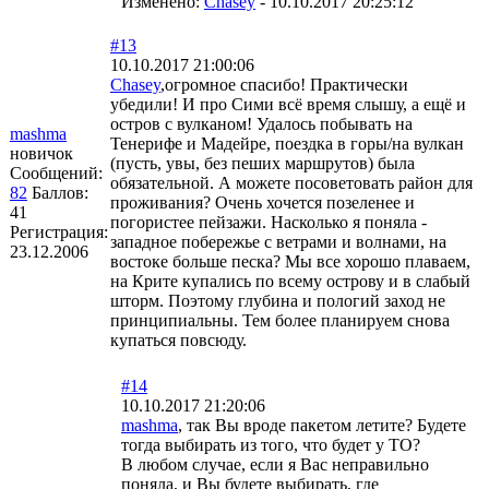
Изменено:
Chasey
-
10.10.2017 20:25:12
#13
10.10.2017 21:00:06
Chasey
,огромное спасибо! Практически
убедили! И про Сими всё время слышу, а ещё и
остров с вулканом! Удалось побывать на
mashma
Тенерифе и Мадейре, поездка в горы/на вулкан
новичок
(пусть, увы, без пеших маршрутов) была
Сообщений:
обязательной. А можете посоветовать район для
82
Баллов:
проживания? Очень хочется позеленее и
41
погористее пейзажи. Насколько я поняла -
Регистрация:
западное побережье с ветрами и волнами, на
23.12.2006
востоке больше песка? Мы все хорошо плаваем,
на Крите купались по всему острову и в слабый
шторм. Поэтому глубина и пологий заход не
принципиальны. Тем более планируем снова
купаться повсюду.
#14
10.10.2017 21:20:06
mashma
, так Вы вроде пакетом летите? Будете
тогда выбирать из того, что будет у ТО?
В любом случае, если я Вас неправильно
поняла, и Вы будете выбирать, где