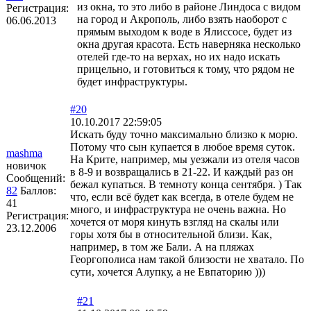
из окна, то это либо в районе Линдоса с видом
Регистрация:
на город и Акрополь, либо взять наоборот с
06.06.2013
прямым выходом к воде в Ялиссосе, будет из
окна другая красота. Есть наверняка несколько
отелей где-то на верхах, но их надо искать
прицельно, и готовиться к тому, что рядом не
будет инфраструктуры.
#20
10.10.2017 22:59:05
Искать буду точно максимально близко к морю.
Потому что сын купается в любое время суток.
mashma
На Крите, например, мы уезжали из отеля часов
новичок
в 8-9 и возвращались в 21-22. И каждый раз он
Сообщений:
бежал купаться. В темноту конца сентября. ) Так
82
Баллов:
что, если всё будет как всегда, в отеле будем не
41
много, и инфраструктура не очень важна. Но
Регистрация:
хочется от моря кинуть взгляд на скалы или
23.12.2006
горы хотя бы в относительной близи. Как,
например, в том же Бали. А на пляжах
Георгополиса нам такой близости не хватало. По
сути, хочется Алупку, а не Евпаторию )))
#21