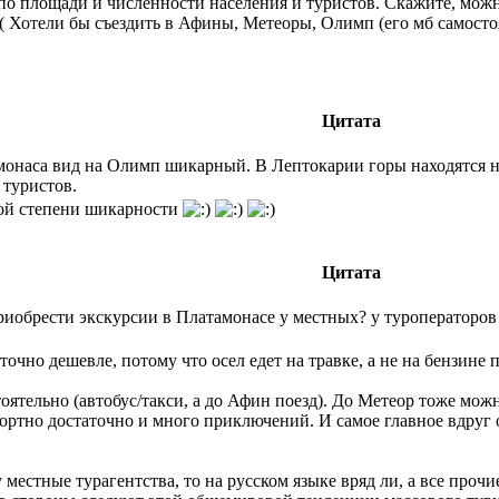
по площади и численности населения и туристов. Скажите, можн
( Хотели бы съездить в Афины, Метеоры, Олимп (его мб самосто
Цитата
амонаса вид на Олимп шикарный. В Лептокарии горы находятся н
 туристов.
ной степени шикарности
Цитата
риобрести экскурсии в Платамонасе у местных? у туроператоров
точно дешевле, потому что осел едет на травке, а не на бензине п
тельно (автобус/такси, а до Афин поезд). До Метеор тоже можно
фортно достаточно и много приключений. И самое главное вдруг о
местные турагентства, то на русском языке вряд ли, а все про