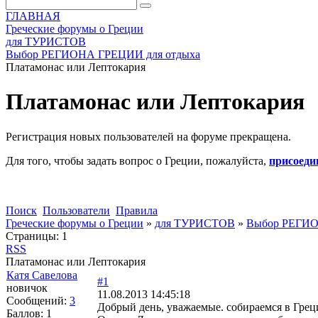
ГЛАВНАЯ
Греческие форумы о Греции
для ТУРИСТОВ
Выбор РЕГИОНА ГРЕЦИИ для отдыха
Платамонас или Лептокария
Платамонас или Лептокария
Регистрация новых пользователей на форуме прекращена.
Для того, чтобы задать вопрос о Греции, пожалуйста,
присоеди
Поиск
Пользователи
Правила
Греческие форумы о Греции
»
для ТУРИСТОВ
»
Выбор РЕГИО
Страницы:
1
RSS
Платамонас или Лептокария
Катя Савелова
#1
новичок
11.08.2013 14:45:18
Сообщений:
3
Добрый день, уважаемые. собираемся в Грец
Баллов:
1