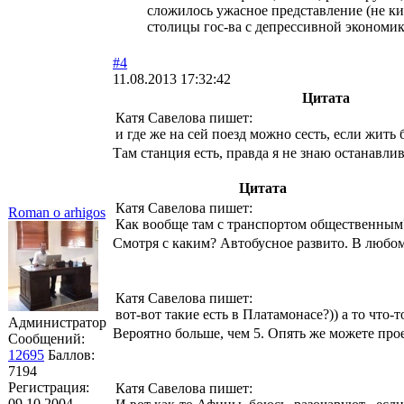
сложилось ужасное представление (не к
столицы гос-ва с депрессивной экономик
#4
11.08.2013 17:32:42
Цитата
Катя Савелова пишет:
и где же на сей поезд можно сесть, если жить
Там станция есть, правда я не знаю останавли
Цитата
Катя Савелова пишет:
Roman o arhigos
Как вообще там с транспортом общественным
Смотря с каким? Автобусное развито. В любом
Катя Савелова пишет:
вот-вот такие есть в Платамонасе?)) а то что-т
Администратор
Вероятно больше, чем 5. Опять же можете прое
Сообщений:
12695
Баллов:
7194
Регистрация:
Катя Савелова пишет:
09.10.2004