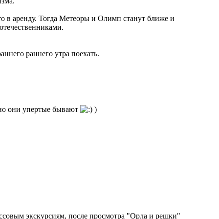
зма.
вто в аренду. Тогда Метеоры и Олимп станут ближе и
оотечественниками.
раннего раннего утра поехать.
льно они упертые бывают
)
ассовым экскурсиям, после просмотра "Орла и решки"