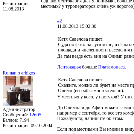
Однако,Лептокария ,как я понимаю, больше 
Регистрация:
местных? у туроператоров очень уж дорого((
11.08.2013
#2
11.08.2013 15:02:30
Катя Савелова пишет:
Судя по фото на гугл мэпс, из Плат
площади и численности населения и
Да там везде есть вид на Олимп раз
Лептокарья
больше
Платамонаса
.
Roman o arhigos
Катя Савелова пишет:
Скажите, можно ли будет на месте п
Олимп (его мб самостоятельно).
У местных у кого, у пастухов? У них 
До Олимпа и до Афин можете самостоя
Администратор
например с сентября, то все это ком
Сообщений:
12695
Пожалуйста, напишите об этом.
Баллов:
7194
Регистрация:
09.10.2004
Если под местными Вы имели в виду 