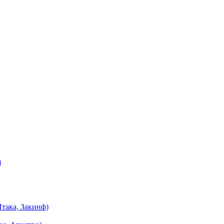
я
така, Закинф)