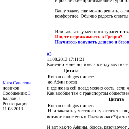
и российские принимающие туристов
Вашу задачу еще можно решить, если 
комфортнее. Обычно радость оплаты с
Или заказать у местного турагентств
Ищете недвижимость в Греции?
Научитесь покупать дешево и безо
#3
11.08.2013 17:11:21
Конечно-конечно, имела в виду местные 
Цитата
Roman o arhigos пишет:
до Афин поезд
Катя Савелова
новичок
и где же на сей поезд можно сесть, если
Сообщений:
3
Как вообще там с транспортом обществ
Баллов:
1
Цитата
Регистрация:
Roman o arhigos пишет:
11.08.2013
Или заказать у местного турагентства во
вот-вот такие есть в Платамонасе?)) а то 
И вот как-то Афины, боюсь, разочаруют 