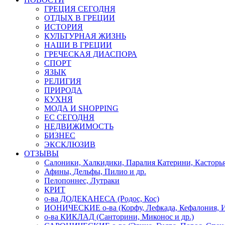
ГРЕЦИЯ СЕГОДНЯ
ОТДЫХ В ГРЕЦИИ
ИСТОРИЯ
КУЛЬТУРНАЯ ЖИЗНЬ
НАШИ В ГРЕЦИИ
ГРЕЧЕСКАЯ ДИАСПОРА
СПОРТ
ЯЗЫК
РЕЛИГИЯ
ПРИРОДА
КУХНЯ
МОДА И SHOPPING
ЕС СЕГОДНЯ
НЕДВИЖИМОСТЬ
БИЗНЕС
ЭКСКЛЮЗИВ
ОТЗЫВЫ
Салоники, Халкидики, Паралия Катерини, Касторь
Афины, Дельфы, Пилио и др.
Пелопоннес, Лутраки
КРИТ
о-ва ДОДЕКАНЕСА (Родос, Кос)
ИОНИЧЕСКИЕ о-ва (Корфу, Лефкада, Кефалония, И
о-ва КИКЛАД (Санторини, Миконос и др.)