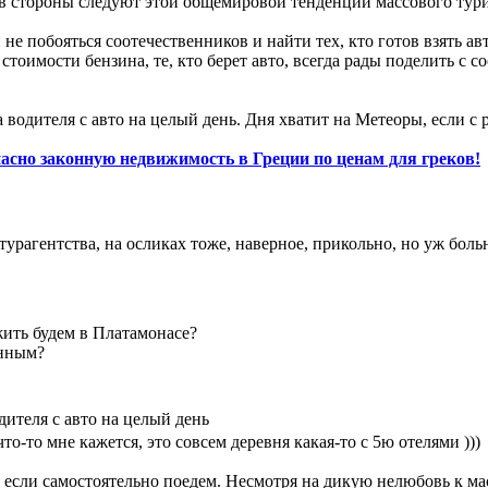
 стороны следуют этой общемировой тенденции массового тури
не побояться соотечественников и найти тех, кто готов взять а
тоимости бензина, те, кто берет авто, всегда рады поделить с с
а водителя с авто на целый день. Дня хватит на Метеоры, если с 
пасно законную недвижимость в Греции по ценам для греков!
турагентства, на осликах тоже, наверное, прикольно, но уж бо
 жить будем в Платамонасе?
енным?
дителя с авто на целый день
что-то мне кажется, это совсем деревня какая-то с 5ю отелями )))
, если самостоятельно поедем. Несмотря на дикую нелюбовь к м