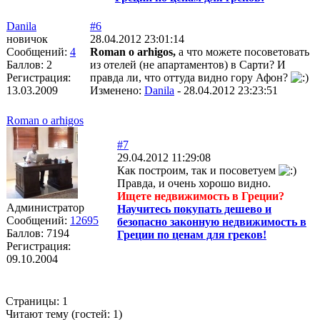
Danila
#6
новичок
28.04.2012 23:01:14
Сообщений:
4
Roman o arhigos,
а что можете посоветовать
Баллов:
2
из отелей (не апартаментов) в Сарти? И
Регистрация:
правда ли, что оттуда видно гору Афон?
13.03.2009
Изменено:
Danila
-
28.04.2012 23:23:51
Roman o arhigos
#7
29.04.2012 11:29:08
Как построим, так и посоветуем
Правда, и очень хорошо видно.
Ищете недвижимость в Греции?
Администратор
Научитесь покупать дешево и
Сообщений:
12695
безопасно законную недвижимость в
Баллов:
7194
Греции по ценам для греков!
Регистрация:
09.10.2004
Страницы:
1
Читают тему (гостей:
1
)