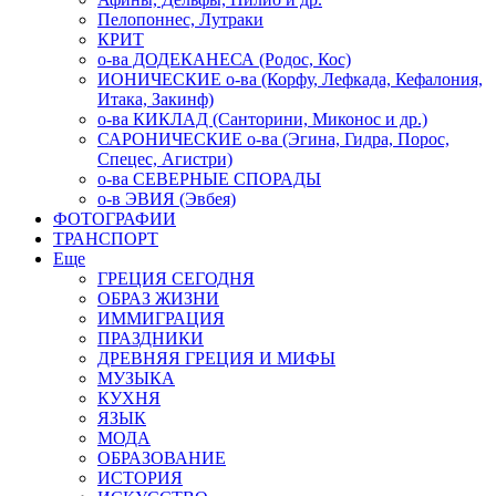
Пелопоннес, Лутраки
КРИТ
о-ва ДОДЕКАНЕСА (Родос, Кос)
ИОНИЧЕСКИЕ о-ва (Корфу, Лефкада, Кефалония,
Итака, Закинф)
о-ва КИКЛАД (Санторини, Миконос и др.)
САРОНИЧЕСКИЕ о-ва (Эгина, Гидра, Порос,
Спецес, Агистри)
о-ва СЕВЕРНЫЕ СПОРАДЫ
о-в ЭВИЯ (Эвбея)
ФОТОГРАФИИ
ТРАНСПОРТ
Еще
ГРЕЦИЯ СЕГОДНЯ
ОБРАЗ ЖИЗНИ
ИММИГРАЦИЯ
ПРАЗДНИКИ
ДРЕВНЯЯ ГРЕЦИЯ И МИФЫ
МУЗЫКА
КУХНЯ
ЯЗЫК
МОДА
ОБРАЗОВАНИЕ
ИСТОРИЯ