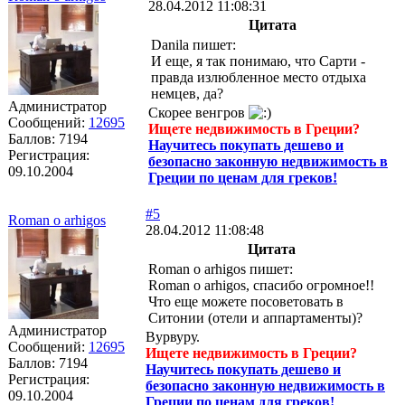
28.04.2012 11:08:31
Цитата
Danila пишет:
И еще, я так понимаю, что Сарти -
правда излюбленное место отдыха
немцев, да?
Администратор
Скорее венгров
Сообщений:
12695
Ищете недвижимость в Греции?
Баллов:
7194
Научитесь покупать дешево и
Регистрация:
безопасно законную недвижимость в
09.10.2004
Греции по ценам для греков!
#5
Roman o arhigos
28.04.2012 11:08:48
Цитата
Roman o arhigos пишет:
Roman o arhigos, спасибо огромное!!
Что еще можете посоветовать в
Ситонии (отели и аппартаменты)?
Администратор
Вурвуру.
Сообщений:
12695
Ищете недвижимость в Греции?
Баллов:
7194
Научитесь покупать дешево и
Регистрация:
безопасно законную недвижимость в
09.10.2004
Греции по ценам для греков!