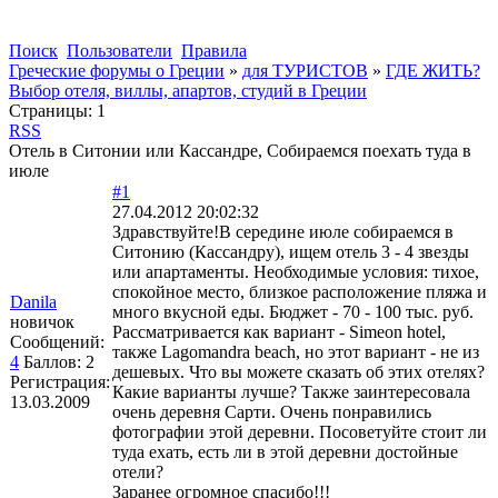
Поиск
Пользователи
Правила
Греческие форумы о Греции
»
для ТУРИСТОВ
»
ГДЕ ЖИТЬ?
Выбор отеля, виллы, апартов, студий в Греции
Страницы:
1
RSS
Отель в Ситонии или Кассандре, Собираемся поехать туда в
июле
#1
27.04.2012 20:02:32
Здравствуйте!В середине июле собираемся в
Ситонию (Кассандру), ищем отель 3 - 4 звезды
или апартаменты. Необходимые условия: тихое,
спокойное место, близкое расположение пляжа и
Danila
много вкусной еды. Бюджет - 70 - 100 тыс. руб.
новичок
Рассматривается как вариант - Simeon hotel,
Сообщений:
также Lagomandra beach, но этот вариант - не из
4
Баллов:
2
дешевых. Что вы можете сказать об этих отелях?
Регистрация:
Какие варианты лучше? Также заинтересовала
13.03.2009
очень деревня Сарти. Очень понравились
фотографии этой деревни. Посоветуйте стоит ли
туда ехать, есть ли в этой деревни достойные
отели?
Заранее огромное спасибо!!!