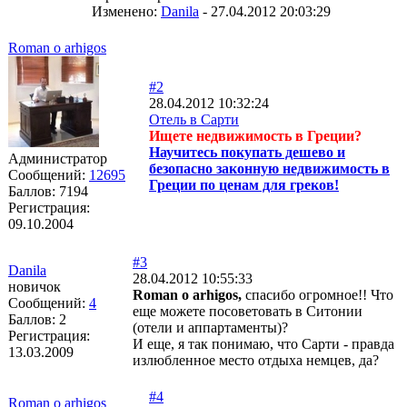
Изменено:
Danila
-
27.04.2012 20:03:29
Roman o arhigos
#2
28.04.2012 10:32:24
Отель в Сарти
Ищете недвижимость в Греции?
Научитесь покупать дешево и
Администратор
безопасно законную недвижимость в
Сообщений:
12695
Греции по ценам для греков!
Баллов:
7194
Регистрация:
09.10.2004
#3
Danila
28.04.2012 10:55:33
новичок
Roman o arhigos,
спасибо огромное!! Что
Сообщений:
4
еще можете посоветовать в Ситонии
Баллов:
2
(отели и аппартаменты)?
Регистрация:
И еще, я так понимаю, что Сарти - правда
13.03.2009
излюбленное место отдыха немцев, да?
#4
Roman o arhigos